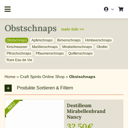
Zum
Inhalt
springen
Obstschnaps
mehr Info >>
Obstschnaps
Apfelschnaps
Birnenschnaps
Himbeerschnaps
Kirschwasser
Marillenschnaps
Mirabellenschnaps
Obstler
Pfirsichschnaps
Pflaumenschnaps
Quittenschnaps
Rare Eau de Vie
Home
»
Craft Spirits Online Shop
»
Obstschnaps
Produkte Sortieren & Filtern
NEU
Destilleum
Mirabellenbrand
Nancy
32,50
€