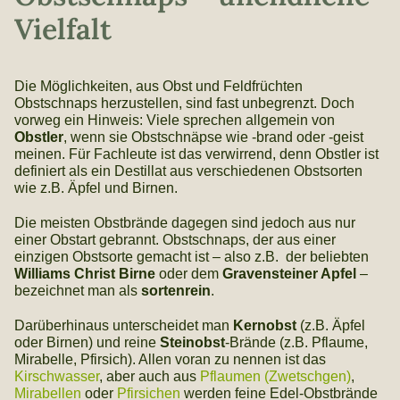
Vielfalt
Die Möglichkeiten, aus Obst und Feldfrüchten
Obstschnaps herzustellen, sind fast unbegrenzt. Doch
vorweg ein Hinweis: Viele sprechen allgemein von
Obstler
, wenn sie Obstschnäpse wie -brand oder -geist
meinen. Für Fachleute ist das verwirrend, denn Obstler ist
definiert als ein Destillat aus verschiedenen Obstsorten
wie z.B. Äpfel und Birnen.
Die meisten Obstbrände dagegen sind jedoch aus nur
einer Obstart gebrannt. Obstschnaps, der aus einer
einzigen Obstsorte gemacht ist – also z.B. der beliebten
Williams Christ Birne
oder dem
Gravensteiner Apfel
–
bezeichnet man als
sortenrein
.
Darüberhinaus unterscheidet man
Kernobst
(z.B. Äpfel
oder Birnen) und reine
Steinobst
-Brände (z.B. Pflaume,
Mirabelle, Pfirsich). Allen voran zu nennen ist das
Kirschwasser
, aber auch aus
Pflaumen (Zwetschgen)
,
Mirabellen
oder
Pfirsichen
werden feine Edel-Obstbrände