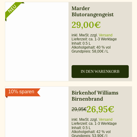
NEU
Marder
Blutorangengeist
29,00
€
inkl. MwSt. zzgl.
Versand
Lieferzeit:
ca. 1-3 Werktage
Inhalt: 0.5 L
Alkoholgehalt:
40 % vol
Grundpreis:
58,00
€
/
L
IN DEN WARENKORB
10% sparen
Birkenhof Williams
Birnenbrand
26,95
€
29,95
€
Ursprünglicher
Aktueller
inkl. MwSt. zzgl.
Versand
Preis
Preis
Lieferzeit:
ca. 1-3 Werktage
Inhalt: 0.5 L
war:
ist:
Alkoholgehalt:
42 % vol
Grundpreis:
53,90
€
/
l