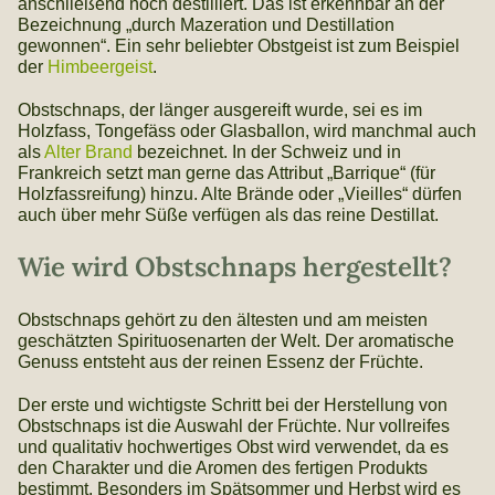
anschließend noch destilliert. Das ist erkennbar an der
Bezeichnung „durch Mazeration und Destillation
gewonnen“. Ein sehr beliebter Obstgeist ist zum Beispiel
der
Himbeergeist
.
Obstschnaps, der länger ausgereift wurde, sei es im
Holzfass, Tongefäss oder Glasballon, wird manchmal auch
als
Alter Brand
bezeichnet. In der Schweiz und in
Frankreich setzt man gerne das Attribut „Barrique“ (für
Holzfassreifung) hinzu. Alte Brände oder „Vieilles“ dürfen
auch über mehr Süße verfügen als das reine Destillat.
Wie wird Obstschnaps hergestellt?
Obstschnaps gehört zu den ältesten und am meisten
geschätzten Spirituosenarten der Welt. Der aromatische
Genuss entsteht aus der reinen Essenz der Früchte.
Der erste und wichtigste Schritt bei der Herstellung von
Obstschnaps ist die Auswahl der Früchte. Nur vollreifes
und qualitativ hochwertiges Obst wird verwendet, da es
den Charakter und die Aromen des fertigen Produkts
bestimmt. Besonders im Spätsommer und Herbst wird es