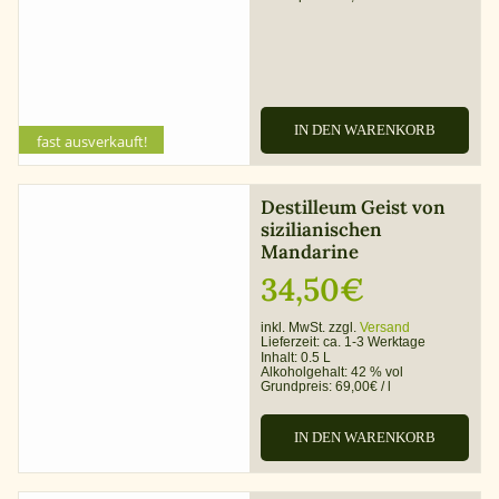
29,95€
26,95€.
IN DEN WARENKORB
fast ausverkauft!
Destilleum Geist von
sizilianischen
Mandarine
34,50
€
inkl. MwSt. zzgl.
Versand
Lieferzeit:
ca. 1-3 Werktage
Inhalt: 0.5 L
Alkoholgehalt:
42 % vol
Grundpreis:
69,00
€
/
l
IN DEN WARENKORB