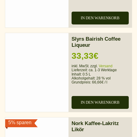
IN DEN WARENKORB
Slyrs Bairish Coffee
Liqueur
33,33
€
inkl. MwSt. zzgl.
Versand
Lieferzeit:
ca. 1-3 Werktage
Inhalt: 0.5 L
Alkoholgehalt:
28 % vol
Grundpreis:
66,66
€
/
l
IN DEN WARENKORB
5% sparen
Nork Kaffee-Lakritz
Likör