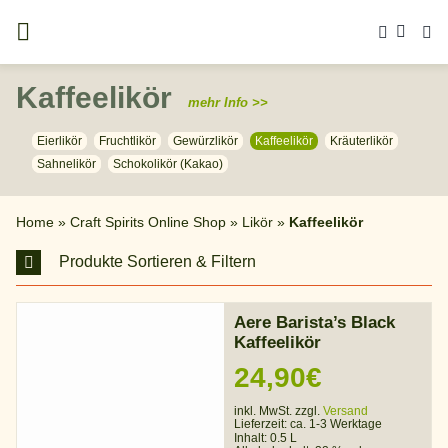
Zum
Inhalt
springen
Kaffeelikör
mehr Info >>
Eierlikör
Fruchtlikör
Gewürzlikör
Kaffeelikör
Kräuterlikör
Sahnelikör
Schokolikör (Kakao)
Home
»
Craft Spirits Online Shop
»
Likör
»
Kaffeelikör
Produkte Sortieren & Filtern
Aere Barista’s Black
Kaffeelikör
24,90
€
inkl. MwSt. zzgl.
Versand
Lieferzeit:
ca. 1-3 Werktage
Inhalt: 0.5 L