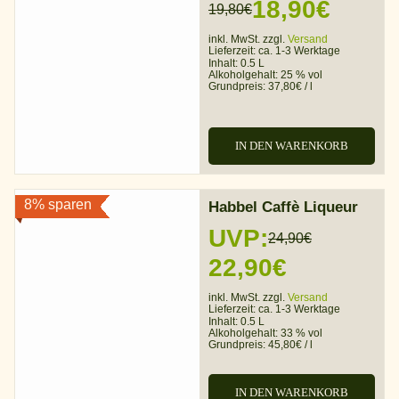
18,90
€
19,80
€
Ursprünglicher
Aktueller
inkl. MwSt. zzgl.
Versand
Preis
Preis
Lieferzeit:
ca. 1-3 Werktage
Inhalt: 0.5 L
war:
ist:
Alkoholgehalt:
25 % vol
Grundpreis:
37,80
€
/
l
19,80€
18,90€.
IN DEN WARENKORB
8% sparen
Habbel Caffè Liqueur
UVP:
24,90
€
Ursprünglicher
Aktueller
22,90
€
Preis
Preis
inkl. MwSt. zzgl.
Versand
Lieferzeit:
ca. 1-3 Werktage
war:
ist:
Inhalt: 0.5 L
Alkoholgehalt:
33 % vol
Grundpreis:
45,80
€
/
l
24,90€
22,90€.
IN DEN WARENKORB