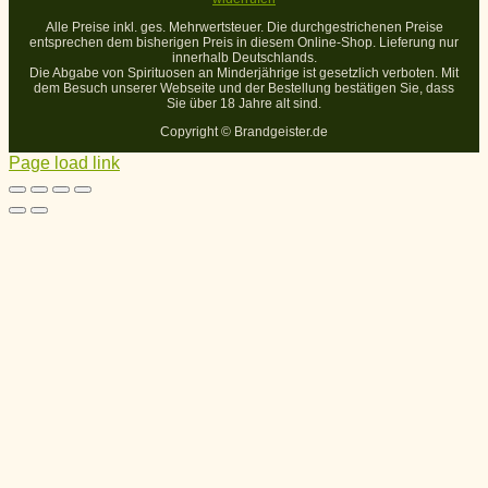
Alle Preise inkl. ges. Mehrwertsteuer. Die durchgestrichenen Preise
entsprechen dem bisherigen Preis in diesem Online-Shop. Lieferung nur
innerhalb Deutschlands.
Die Abgabe von Spirituosen an Minderjährige ist gesetzlich verboten. Mit
dem Besuch unserer Webseite und der Bestellung bestätigen Sie, dass
Sie über 18 Jahre alt sind.
Copyright ©
Brandgeister.de
Page load link