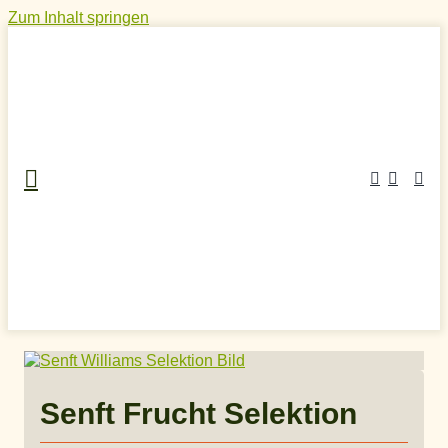
Zum Inhalt springen
Home
»
Craft Spirits Online Shop
»
Obstschnaps
»
Apfelschnaps
»
Senft Frucht Selektion
Senft Frucht Selektion