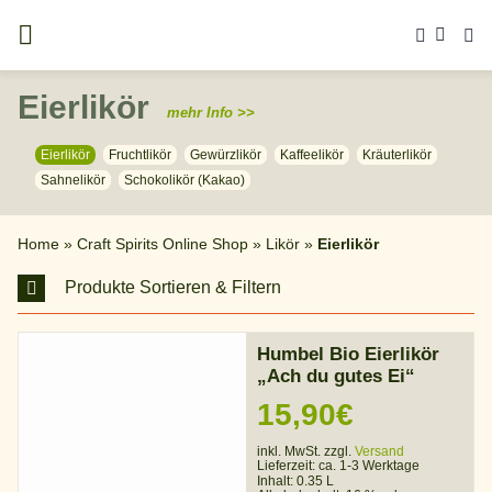
Zum
Inhalt
springen
Eierlikör
mehr Info >>
Eierlikör
Fruchtlikör
Gewürzlikör
Kaffeelikör
Kräuterlikör
Sahnelikör
Schokolikör (Kakao)
Home
»
Craft Spirits Online Shop
»
Likör
»
Eierlikör
Produkte Sortieren & Filtern
Humbel Bio Eierlikör
„Ach du gutes Ei“
15,90
€
inkl. MwSt. zzgl.
Versand
Lieferzeit:
ca. 1-3 Werktage
Inhalt: 0.35 L