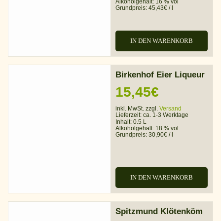
Alkoholgehalt:
16 % vol
Grundpreis:
45,43
€
/
l
IN DEN WARENKORB
Birkenhof Eier Liqueur
15,45
€
inkl. MwSt. zzgl.
Versand
Lieferzeit:
ca. 1-3 Werktage
Inhalt: 0.5 L
Alkoholgehalt:
18 % vol
Grundpreis:
30,90
€
/
l
IN DEN WARENKORB
Spitzmund Klötenköm