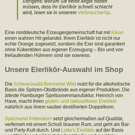
Übrigens: Warum Sie keine Angst haben
müssen, dass ihr Eierlikör schnell schlecht
wird, lesen sie in unserem
Verbrauchertip
.
Eine norddeutsche Erzeugergemeinschaft hat mit
Kikari
einen wahren Hit gelandet. Ihrem Eierlikör ist nicht nur
echte Orange zugesetzt, sondern die Eier sind garantiert
ohne Kükentöten aus eigener Erzeugung – Bio und von
freilaufenden Hühnern sind sie sowieso.
Unsere Eierlikör-Auswahl im Shop
Die
Schwarzwald-Brennerei Wild
nutzt für die alkoholische
Basis die Spitzen-Obstbrände aus eigener Produktion. Die
älteste Hamburger Spirituosenmanufaktur, Heinrich von
Have, macht ihren
gluten- und laktosefreien Eierlikör
natürlich aus ihrem sauber destillierten Doppelkorn.
Spitzmund Klötenköm
setzt gleichermaßen auf Qualität,
verfeinert mit einem Schuß brauner Rum, und geht als Bar-
und Party-Kult durch. Und
Lotta’s Eierlikör
auf der Basis