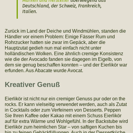
Marken und Hersteller
überwiegend aus
Deutschland, der Schweiz, Frankreich,
Italien.
Zurück im Land der Deiche und Windmühlen, standen die
Händler vor einem Problem: Einige Fässer Rum und
Rohrzucker hatten sie zwar im Gepäck, aber die
Hauptzutat gedieh nun mal einfach nicht unter
holländischen Wolken. Eine ähnlich cremige Konsistenz
wie die der Avocado fanden sie dagegen im Eigelb, von
dem sie genug beschaffen konnten – und der Eierlikör war
erfunden. Aus Abacate wurde Avocat.
Kreativer Genuß
Eierlikör ist nicht nur ein cremiger Genuss pur oder on the
rocks. Er kann vielseitig verwendet werden, auch als Zutat
in Cocktails oder zum Verfeinern von Desserts. Peppen
Sie Ihren Kaffee oder Kakao mit einem Schuss Eierlikör
auf für extra Wärme und Wohlgefühl. In der Backstube wird
Eierlikör zum heimlichen Star – von saftigen Kuchen bis
hin zu feinen Gebäckfüllungen. Auch in der Dessertküche