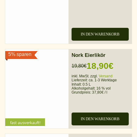
IN DEN WARENKORB
5% sparen
Nork Eierlikör
18,90
€
19,80
€
Ursprünglicher
Aktueller
inkl. MwSt. zzgl.
Versand
Preis
Preis
Lieferzeit:
ca. 1-3 Werktage
Inhalt: 0.5 L
war:
ist:
Alkoholgehalt:
16 % vol
Grundpreis:
37,80
€
/
l
19,80€
18,90€.
IN DEN WARENKORB
fast ausverkauft!