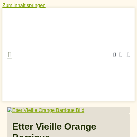
Zum Inhalt springen
Home
»
Craft Spirits Online Shop
»
Obstschnaps
»
Rare
Eau de Vie
»
Etter Vieille Orange Barrique
Etter Vieille Orange