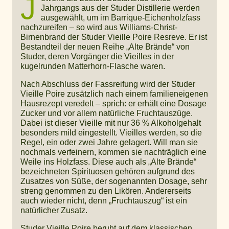
J
Jahrgangs aus der Studer Distillerie werden
ausgewählt, um im Barrique-Eichenholzfass
nachzureifen – so wird aus Williams-Christ-
Birnenbrand der Studer Vieille Poire Resreve. Er ist
Bestandteil der neuen Reihe „Alte Brände“ von
Studer, deren Vorgänger die Vieilles in der
kugelrunden Matterhorn-Flasche waren.
Nach Abschluss der Fassreifung wird der Studer
Vieille Poire zusätzlich nach einem familieneigenen
Hausrezept veredelt – sprich: er erhält eine Dosage
Zucker und vor allem natürliche Fruchtauszüge.
Dabei ist dieser Vieille mit nur 36 % Alkoholgehalt
besonders mild eingestellt. Vieilles werden, so die
Regel, ein oder zwei Jahre gelagert. Will man sie
nochmals verfeinern, kommen sie nachträglich eine
Weile ins Holzfass. Diese auch als „Alte Brände“
bezeichneten Spirituosen gehören aufgrund des
Zusatzes von Süße, der sogenannten Dosage, sehr
streng genommen zu den Likören. Andererseits
auch wieder nicht, denn „Fruchtauszug“ ist ein
natürlicher Zusatz.
Studer Vieille Poire beruht auf dem klassischen