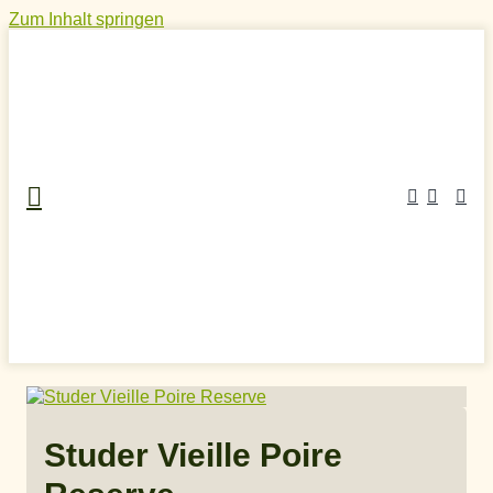
Zum Inhalt springen
Home
»
Craft Spirits Online Shop
»
Obstschnaps
»
Birnenschnaps
»
Studer Vieille Poire Reserve
Studer Vieille Poire