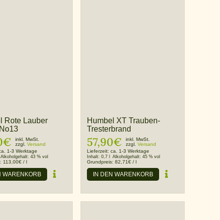
 Rote Lauber
Humbel XT Trauben-
 No13
Tresterbrand
0
€
57,90
€
inkl. MwSt.
inkl. MwSt.
zzgl.
Versand
zzgl.
Versand
ca. 1-3 Werktage
Lieferzeit:
ca. 1-3 Werktage
Alkoholgehalt:
43 % vol
Inhalt:
0,7 l
Alkoholgehalt:
45 % vol
s:
113,00
€
/
l
Grundpreis:
82,71
€
/
l
N WARENKORB
IN DEN WARENKORB