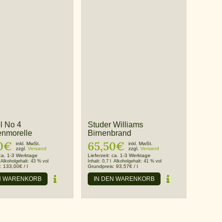
l No 4
Studer Williams
enmorelle
Birnenbrand
0
€
65,50
€
inkl. MwSt.
inkl. MwSt.
zzgl.
Versand
zzgl.
Versand
ca. 1-3 Werktage
Lieferzeit:
ca. 1-3 Werktage
Alkoholgehalt:
43 % vol
Inhalt:
0,7 l
Alkoholgehalt:
41 % vol
s:
133,00
€
/
l
Grundpreis:
93,57
€
/
l
N WARENKORB
IN DEN WARENKORB