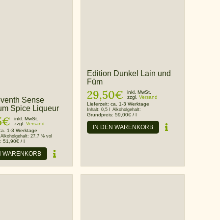
Edition Dunkel Lain und
Füm
29,50
€
inkl. MwSt.
zzgl.
Versand
venth Sense
Lieferzeit:
ca. 1-3 Werktage
um Spice Liqueur
Inhalt:
0,5 l
Alkoholgehalt:
Grundpreis:
59,00
€
/
l
5
€
inkl. MwSt.
zzgl.
Versand
IN DEN WARENKORB
ca. 1-3 Werktage
Alkoholgehalt:
27,7 % vol
s:
51,90
€
/
l
N WARENKORB