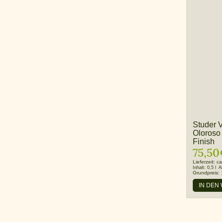
Studer V
Oloroso
Finish
75,50
Lieferzeit:
ca
Inhalt:
0,5 l
A
Grundpreis:
IN DEN