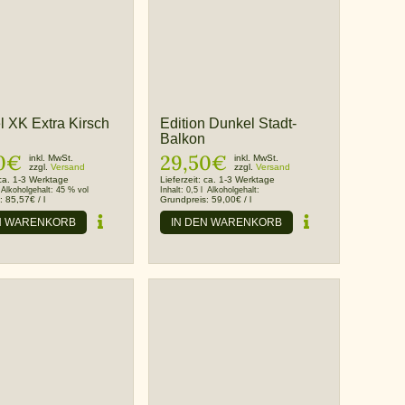
 XK Extra Kirsch
Edition Dunkel Stadt-
Balkon
0
€
29,50
€
inkl. MwSt.
inkl. MwSt.
zzgl.
Versand
zzgl.
Versand
ca. 1-3 Werktage
Lieferzeit:
ca. 1-3 Werktage
Alkoholgehalt:
45 % vol
Inhalt:
0,5 l
Alkoholgehalt:
s:
85,57
€
/
l
Grundpreis:
59,00
€
/
l
N WARENKORB
IN DEN WARENKORB