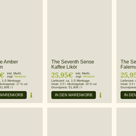
e Amber
The Seventh Sense
The Se
um
Kaffee Likör
Falern
€
25,95
€
25,9
inkl. MwSt.
inkl. MwSt.
zzgl.
Versand
zzgl.
Versand
. 1-3 Werktage
Lieferzeit:
ca. 1-3 Werktage
Lieferzeit:
lkoholgehalt:
17 % vol
Inhalt:
0,5 l
Alkoholgehalt:
24 % vol
Inhalt:
0,5 l
41,90
€
/
l
Grundpreis:
51,90
€
/
l
Grundprei
 WARENKORB
IN DEN WARENKORB
IN DE