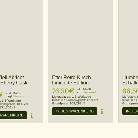
ieil Abricot
Etter Retro-Kirsch
Humbe
 Sherry Cask
Limitierte Edition
Schatt
76,50
€
66,5
inkl. MwSt.
€
zzgl.
Versand
inkl. MwSt.
zzgl.
Versand
Lieferzeit:
ca. 1-3 Werktage
Lieferzeit:
Inhalt:
0,7 l
Alkoholgehalt:
42 % vol
Inhalt:
0,5 l
. 1-3 Werktage
Grundpreis:
109,29
€
/
l
Grundprei
lkoholgehalt:
40 % vol
151,00
€
/
l
IN DEN WARENKORB
IN DE
 WARENKORB