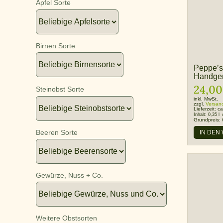
Apfel Sorte
Birnen Sorte
Peppe’s
Handgem
24,00
Steinobst Sorte
inkl. MwSt.
zzgl.
Versan
Lieferzeit:
ca
Inhalt:
0,35 l
Grundpreis:
Beeren Sorte
IN DEN
Gewürze, Nuss + Co.
Weitere Obstsorten