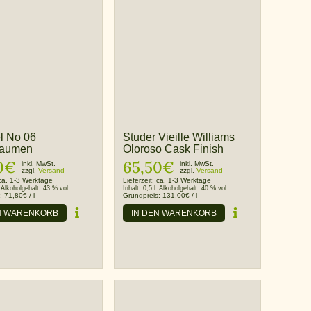
l No 06
Studer Vieille Williams
laumen
Oloroso Cask Finish
0
€
65,50
€
inkl. MwSt.
inkl. MwSt.
zzgl.
Versand
zzgl.
Versand
ca. 1-3 Werktage
Lieferzeit:
ca. 1-3 Werktage
Alkoholgehalt:
43 % vol
Inhalt:
0,5 l
Alkoholgehalt:
40 % vol
s:
71,80
€
/
l
Grundpreis:
131,00
€
/
l
N WARENKORB
IN DEN WARENKORB