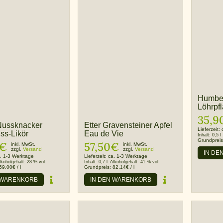
Humbe
Löhrpf
35,9
Nussknacker
Etter Gravensteiner Apfel
Lieferzeit:
ss-Likör
Eau de Vie
Inhalt:
0,5 l
Grundprei
€
57,50
€
inkl. MwSt.
inkl. MwSt.
zzgl.
Versand
zzgl.
Versand
IN DE
. 1-3 Werktage
Lieferzeit:
ca. 1-3 Werktage
lkoholgehalt:
28 % vol
Inhalt:
0,7 l
Alkoholgehalt:
41 % vol
69,00
€
/
l
Grundpreis:
82,14
€
/
l
 WARENKORB
IN DEN WARENKORB