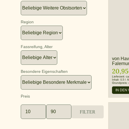
Region
Fassreifung, Alter
von Hav
Falern
20,95
Besondere Eigenschaften
Lieferzeit:
ca
Inhalt:
0,5 l
A
Grundpreis:
IN DEN
Preis
FILTER
Min.
Max.
Preis
Preis