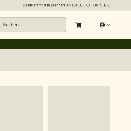
Destilliert mit
♥︎
in Brennereien aus D, F, CH, DK, S, I, IE
e