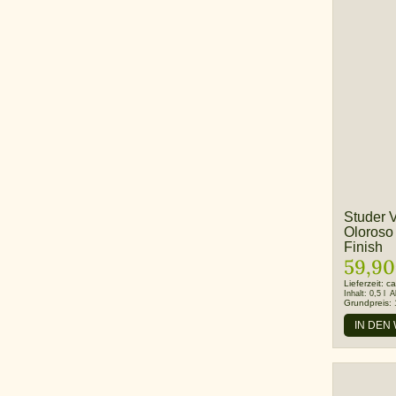
Studer V
Oloroso
Finish
59,90
Lieferzeit:
ca
Inhalt:
0,5 l
A
Grundpreis:
IN DEN