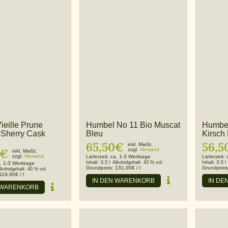
ieille Prune
Humbel No 11 Bio Muscat
Humbel
 Sherry Cask
Bleu
Kirsch
65,50
€
56,5
inkl. MwSt.
€
zzgl.
Versand
inkl. MwSt.
zzgl.
Versand
Lieferzeit:
ca. 1-3 Werktage
Lieferzeit:
Inhalt:
0,5 l
Alkoholgehalt:
43 % vol
Inhalt:
0,5 l
. 1-3 Werktage
Grundpreis:
131,00
€
/
l
Grundprei
lkoholgehalt:
40 % vol
119,80
€
/
l
IN DEN WARENKORB
IN DE
 WARENKORB