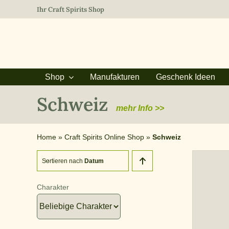
Zum
Ihr Craft Spirits Shop
Inhalt
springen
Shop
Manufakturen
Geschenk Ideen
Schweiz
mehr Info >>
Home
»
Craft Spirits Online Shop
»
Schweiz
Sortieren nach
Datum
Charakter