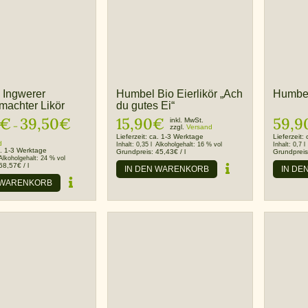
 Ingwerer
Humbel Bio Eierlikör „Ach
Humbel
achter Likör
du gutes Ei“
€
39,50
€
15,90
€
59,9
Preisspanne:
inkl. MwSt.
–
zzgl.
Versand
24,00€
Lieferzeit:
ca. 1-3 Werktage
Lieferzeit:
d
Inhalt:
0,35 l
Alkoholgehalt:
16 % vol
Inhalt:
0,7 l
bis
. 1-3 Werktage
Grundpreis:
45,43
€
/
l
Grundprei
Alkoholgehalt:
24 % vol
39,50€
68,57
€
/
l
IN DEN WARENKORB
IN DE
 WARENKORB