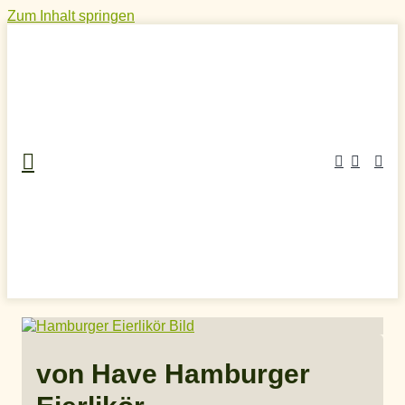
Zum Inhalt springen
Home
»
Craft Spirits Online Shop
»
Likör
»
Eierlikör
»
von
Have Hamburger Eierlikör
von Have Hamburger