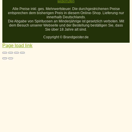
widerrufen
Alle Preise inkl. ges. Mehrwertsteuer. Die durchgestrichenen Preise
entsprechen dem bisherigen Preis in diesem Online-Shop. Lieferung nur
innerhalb Deutschlands.
Die Abgabe von Spirituosen an Minderjährige ist gesetzlich verboten. Mit
dem Besuch unserer Webseite und der Bestellung bestätigen Sie, dass
Sie über 18 Jahre alt sind.
Copyright ©
Brandgeister.de
Page load link