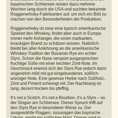
bayerischen Schliersee reisten dazu mehrere
Wochen lang durch die USA und suchten bekannte
Roggenwhisky-Fabrikanten auf, um sich ein Bild zu
machen von den Besonderheiten der Produktion.
Roggenwhisky ist zwar eine typisch amerikanische
Spielart des Whiskey, findet aber auch in Europa
immer mehr Anhänger, die einen markanten,
knackigen Brand zu schätzen wissen. Natürlich
bleibt bei aller Anlehnung an die amerikanische
Whiskey-Tradtion der Bavarian Rye ein echter
Slyrs. Schon die Nase verspürt ausgesprochen
fruchtige Süße mit einer leichten Zimt-Note. Im
Geschmack erweist sich der Slyrs Rye jedoch dann
angenehm mild mit gut eingebundener, süßlich-
würziger Note. Eine gewisse Herbe nach Süßholz,
Zimt und Piment schwingt mit. Der Nachklang ist
lang, dezent trocken bis pfeffrig.
It’s not a Scotch, it’s not a Bourbon, it’s a Slyrs – so
der Slogan am Schliersee. Dieser Spruch trifft auf
den Slyrs Rye in besonderer Weise zu. Der
ausgewählte Roggen, sozusagen das bayrische
Urkorn, ergibt ein süßliches Malz. Dieses wird in