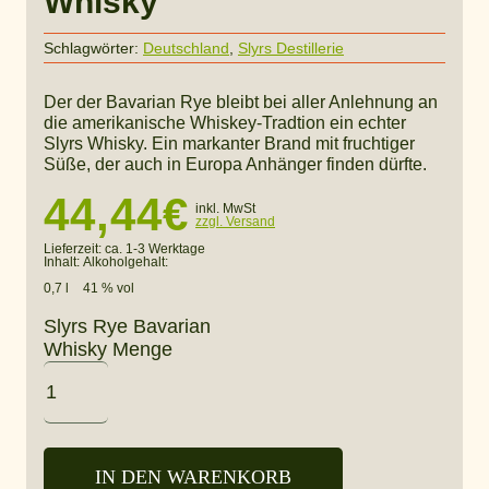
Whisky
Schlagwörter:
Deutschland
,
Slyrs Destillerie
Der der Bavarian Rye bleibt bei aller Anlehnung an
die amerikanische Whiskey-Tradtion ein echter
Slyrs Whisky. Ein markanter Brand mit fruchtiger
Süße, der auch in Europa Anhänger finden dürfte.
44,44
€
inkl. MwSt
zzgl. Versand
Lieferzeit:
ca. 1-3 Werktage
Inhalt:
Alkoholgehalt:
0,7 l
41 % vol
Slyrs Rye Bavarian
Whisky Menge
IN DEN WARENKORB