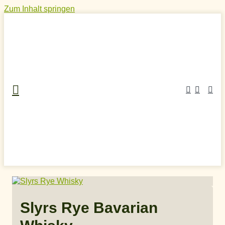
Zum Inhalt springen
Home
»
Craft Spirits Online Shop
»
Whisky
»
Deutscher
Whisky
»
Slyrs Rye Bavarian Whisky
Slyrs Rye Bavarian