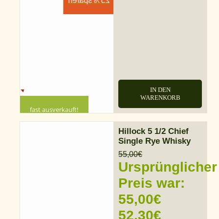
25% sparen
IN DEN
WARENKORB
fast ausverkauft!
Hillock 5 1/2 Chief
Single Rye Whisky
55,00
€
Ursprünglicher
Preis war:
55,00€
52,30
€