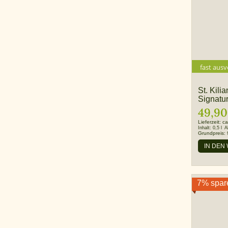
fast ausv
St. Kili
Signatu
49,90
Lieferzeit:
ca
Inhalt:
0,5 l
A
Grundpreis:
IN DEN
7% spar