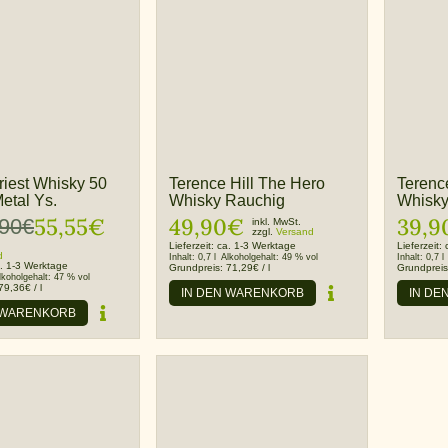
riest Whisky 50
Terence Hill The Hero
Terenc
etal Ys.
Whisky Rauchig
Whisky
55,55
€
49,90
€
39,9
,90
€
inkl. MwSt.
zzgl.
Versand
cher
Lieferzeit:
ca. 1-3 Werktage
Lieferzeit:
d
Inhalt:
0,7 l
Alkoholgehalt:
49 % vol
Inhalt:
0,7 l
. 1-3 Werktage
Grundpreis:
71,29
€
/
l
Grundprei
lkoholgehalt:
47 % vol
79,36
€
/
l
IN DEN WARENKORB
IN DE
 WARENKORB