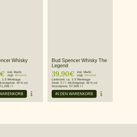
ncer Whisky
Bud Spencer Whisky The
g
Legend
€
39,90
€
inkl. MwSt.
inkl. MwSt.
zzgl.
Versand
zzgl.
Versand
. 1-3 Werktage
Lieferzeit:
ca. 1-3 Werktage
lkoholgehalt:
49 % vol
Inhalt:
0,7 l
Alkoholgehalt:
46 % vol
71,29
€
/
l
Grundpreis:
57,00
€
/
l
 WARENKORB
IN DEN WARENKORB