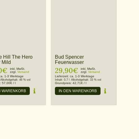
e Hill The Hero
Bud Spencer
 Mild
Feuerwasser
0
€
29,90
€
inkl. MwSt.
inkl. MwSt.
zzgl.
Versand
zzgl.
Versand
ca. 1-3 Werktage
Lieferzeit:
ca. 1-3 Werktage
Alkoholgehalt:
46 % vol
Inhalt:
0,7 l
Alkoholgehalt:
33 % vol
s:
57,00
€
/
l
Grundpreis:
42,71
€
/
l
N WARENKORB
IN DEN WARENKORB