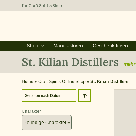
Zum
Ihr Craft Spirits Shop
Inhalt
springen
Shop
Manufakturen
Geschenk Ideen
St. Kilian Distillers
mehr 
Home
»
Craft Spirits Online Shop
»
St. Kilian Distillers
Sortieren nach
Datum
Charakter