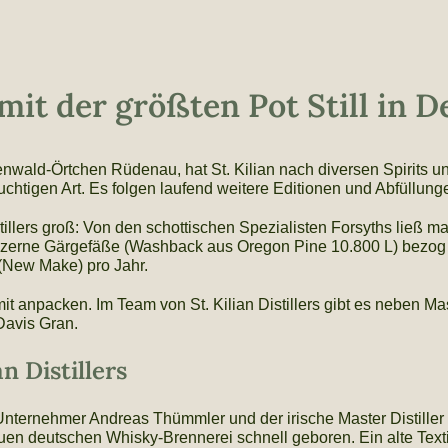
e mit der größten Pot Still in 
wald-Örtchen Rüdenau, hat St. Kilian nach diversen Spirits 
fruchtigen Art. Es folgen laufend weitere Editionen und Abfüllun
tillers groß: Von den schottischen Spezialisten Forsyths ließ m
zerne Gärgefäße (Washback aus Oregon Pine 10.800 L) bezog 
 (New Make) pro Jahr.
t anpacken. Im Team von St. Kilian Distillers gibt es neben Maste
Davis Gran.
n Distillers
Unternehmer Andreas Thümmler und der irische Master Distiller
uen deutschen Whisky-Brennerei schnell geboren. Ein alte Textilfab