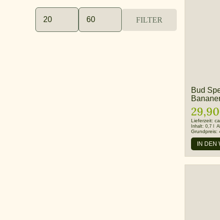
FILTER
Min.
Max.
Preis
Preis
Bud Spe
Bananen
29,90
Lieferzeit:
ca
Inhalt:
0,7 l
A
Grundpreis:
IN DEN