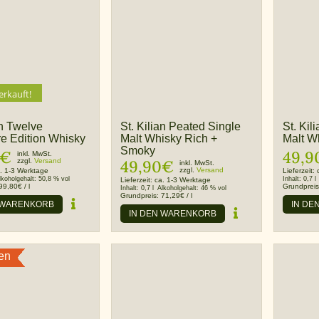
erkauft!
an Twelve
St. Kilian Peated Single
St. Kil
re Edition Whisky
Malt Whisky Rich +
Malt Wh
Smoky
€
49,9
inkl. MwSt.
zzgl.
Versand
49,90
€
inkl. MwSt.
zzgl.
Versand
. 1-3 Werktage
Lieferzeit:
lkoholgehalt:
50,8 % vol
Inhalt:
0,7 l
Lieferzeit:
ca. 1-3 Werktage
99,80
€
/
l
Grundprei
Inhalt:
0,7 l
Alkoholgehalt:
46 % vol
Grundpreis:
71,29
€
/
l
 WARENKORB
IN DE
IN DEN WARENKORB
en