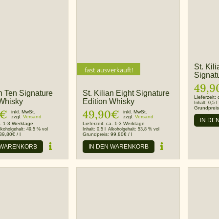
St. Kil
fast ausverkauft!
Signat
49,9
an Ten Signature
St. Kilian Eight Signature
Lieferzeit:
 Whisky
Edition Whisky
Inhalt:
0,5 l
Grundprei
€
49,90
€
inkl. MwSt.
inkl. MwSt.
zzgl.
Versand
zzgl.
Versand
IN DE
. 1-3 Werktage
Lieferzeit:
ca. 1-3 Werktage
lkoholgehalt:
49,5 % vol
Inhalt:
0,5 l
Alkoholgehalt:
53,8 % vol
89,80
€
/
l
Grundpreis:
99,80
€
/
l
 WARENKORB
IN DEN WARENKORB