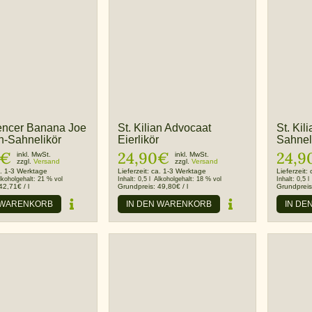
ncer Banana Joe
St. Kilian Advocaat
St. Kil
-Sahnelikör
Eierlikör
Sahnel
€
24,90
€
24,9
inkl. MwSt.
inkl. MwSt.
zzgl.
Versand
zzgl.
Versand
. 1-3 Werktage
Lieferzeit:
ca. 1-3 Werktage
Lieferzeit:
lkoholgehalt:
21 % vol
Inhalt:
0,5 l
Alkoholgehalt:
18 % vol
Inhalt:
0,5 l
42,71
€
/
l
Grundpreis:
49,80
€
/
l
Grundprei
 WARENKORB
IN DEN WARENKORB
IN DE