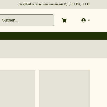
Destilliert mit
♥︎
in Brennereien aus D, F, CH, DK, S, I, IE
e