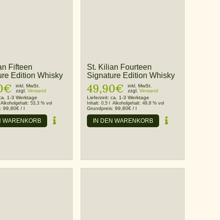
ian Fifteen
St. Kilian Fourteen
ure Edition Whisky
Signature Edition Whisky
0
€
49,90
€
inkl. MwSt.
inkl. MwSt.
zzgl.
Versand
zzgl.
Versand
ca. 1-3 Werktage
Lieferzeit:
ca. 1-3 Werktage
Alkoholgehalt:
53,3 % vol
Inhalt:
0,5 l
Alkoholgehalt:
49,8 % vol
s:
99,80
€
/
l
Grundpreis:
99,80
€
/
l
N WARENKORB
IN DEN WARENKORB