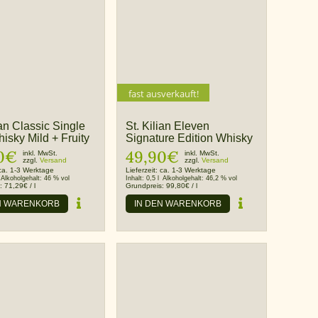
fast ausverkauft!
ian Classic Single
St. Kilian Eleven
isky Mild + Fruity
Signature Edition Whisky
0
€
49,90
€
inkl. MwSt.
inkl. MwSt.
zzgl.
Versand
zzgl.
Versand
ca. 1-3 Werktage
Lieferzeit:
ca. 1-3 Werktage
Alkoholgehalt:
46 % vol
Inhalt:
0,5 l
Alkoholgehalt:
46,2 % vol
s:
71,29
€
/
l
Grundpreis:
99,80
€
/
l
N WARENKORB
IN DEN WARENKORB