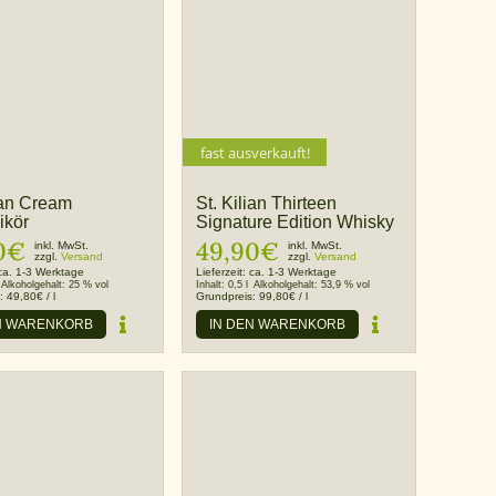
fast ausverkauft!
ian Cream
St. Kilian Thirteen
ikör
Signature Edition Whisky
0
€
49,90
€
inkl. MwSt.
inkl. MwSt.
zzgl.
Versand
zzgl.
Versand
ca. 1-3 Werktage
Lieferzeit:
ca. 1-3 Werktage
Alkoholgehalt:
25 % vol
Inhalt:
0,5 l
Alkoholgehalt:
53,9 % vol
s:
49,80
€
/
l
Grundpreis:
99,80
€
/
l
N WARENKORB
IN DEN WARENKORB