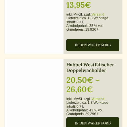
13,95
€
inkl. MwSt. zzgl.
Versand
Lieferzeit:
ca. 1-3 Werktage
Inhalt: 0.7 L
Alkoholgehalt:
38 % vol
Grundpreis:
19,93
€
/
l
IN DEN WARENKORB
Habbel Westfälischer
Doppelwacholder
20,50
€
–
Preisspa
26,60
€
20,50€
inkl. MwSt. zzgl.
Versand
Lieferzeit:
ca. 1-3 Werktage
bis
Inhalt: 0.7 L
Alkoholgehalt:
42 % vol
Grundpreis:
29,29
26,60€
€
/
l
IN DEN WARENKORB