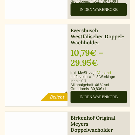
Grundpreis:
4.511,43
33,95€
€
/
100
l
IN DEN WARENKORB
Eversbusch
Westfälischer Doppel-
Wachholder
10,79
€
–
Preisspa
29,95
€
10,79€
inkl. MwSt. zzgl.
Versand
Lieferzeit:
ca. 1-3 Werktage
bis
Inhalt: 0.7 L
Alkoholgehalt:
46 % vol
Grundpreis:
30,83
29,95€
€
/
l
Beliebt
IN DEN WARENKORB
Birkenhof Original
Meyers
Doppelwacholder