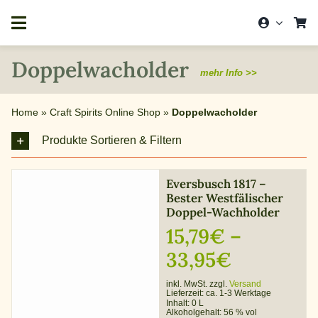
Zum
Inhalt
springen
Doppelwacholder
mehr Info >>
Home
»
Craft Spirits Online Shop
»
Doppelwacholder
Produkte Sortieren & Filtern
Eversbusch 1817 –
Bester Westfälischer
Doppel-Wachholder
15,79
€
–
Preisspa
33,95
€
15,79€
inkl. MwSt. zzgl.
Versand
Lieferzeit:
ca. 1-3 Werktage
bis
Inhalt: 0 L
Alkoholgehalt:
56 % vol