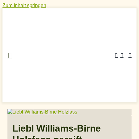
Zum Inhalt springen
Home
»
Craft Spirits Online Shop
»
Obstschnaps
»
Birnenschnaps
»
Liebl Williams-Birne Holzfass gereift
Liebl Williams-Birne