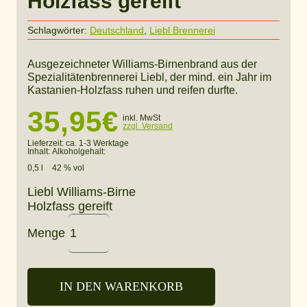
Holzfass gereift
Schlagwörter:
Deutschland
,
Liebl Brennerei
Ausgezeichneter Williams-Birnenbrand aus der
Spezialitätenbrennerei Liebl, der mind. ein Jahr im
Kastanien-Holzfass ruhen und reifen durfte.
35,95
€
inkl. MwSt
zzgl. Versand
Lieferzeit:
ca. 1-3 Werktage
Inhalt:
Alkoholgehalt:
0,5 l
42 % vol
Liebl Williams-Birne
Holzfass gereift
Menge
IN DEN WARENKORB