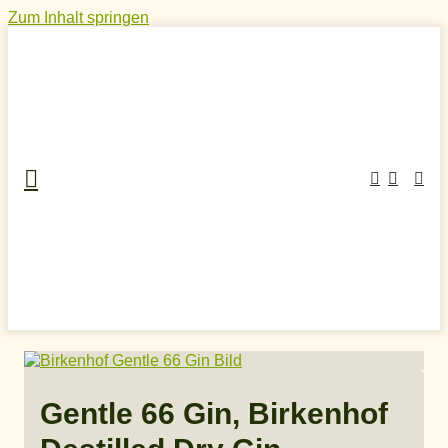
Zum Inhalt springen
Home
»
Craft Spirits Online Shop
»
Gin
»
Deutscher Gin
»
Gentle 66 Gin, Birkenhof Destilled Dry Gin
Gentle 66 Gin, Birkenhof