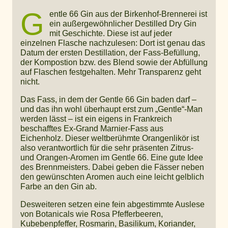
G
entle 66 Gin aus der Birkenhof-Brennerei ist
ein außergewöhnlicher Destilled Dry Gin
mit Geschichte. Diese ist auf jeder
einzelnen Flasche nachzulesen: Dort ist genau das
Datum der ersten Destillation, der Fass-Befüllung,
der Kompostion bzw. des Blend sowie der Abfüllung
auf Flaschen festgehalten. Mehr Transparenz geht
nicht.
Das Fass, in dem der Gentle 66 Gin baden darf –
und das ihn wohl überhaupt erst zum „Gentle“-Man
werden lässt – ist ein eigens in Frankreich
beschafftes Ex-Grand Marnier-Fass aus
Eichenholz. Dieser weltberühmte Orangenlikör ist
also verantwortlich für die sehr präsenten Zitrus-
und Orangen-Aromen im Gentle 66. Eine gute Idee
des Brennmeisters. Dabei geben die Fässer neben
den gewünschten Aromen auch eine leicht gelblich
Farbe an den Gin ab.
Desweiteren setzen eine fein abgestimmte Auslese
von Botanicals wie Rosa Pfefferbeeren,
Kubebenpfeffer, Rosmarin, Basilikum, Koriander,