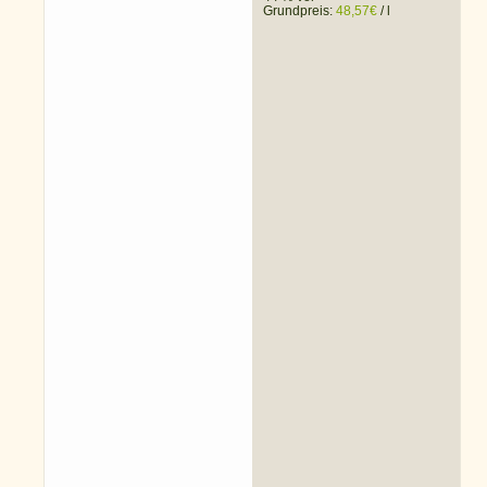
Grundpreis:
48,57
€
/
l