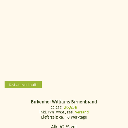
fast ausverkauft!
Birkenhof Williams Birnenbrand
Ursprünglicher
Aktueller
26,95
€
29,95
€
Preis
Preis
inkl. 19% MwSt., zzgl.
Versand
Lieferzeit: ca. 1-3 Werktage
war:
ist:
29,95€
26,95€.
Alk. 42 % vol