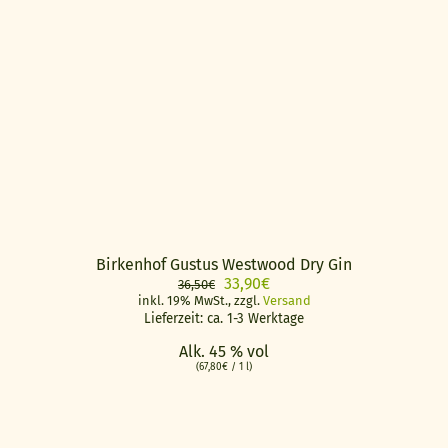
Birkenhof Gustus Westwood Dry Gin
Ursprünglicher
Aktueller
33,90
€
36,50
€
Preis
Preis
inkl. 19% MwSt., zzgl.
Versand
Lieferzeit: ca. 1-3 Werktage
war:
ist:
36,50€
33,90€.
Alk. 45 % vol
(
67,80
€
/ 1 l)