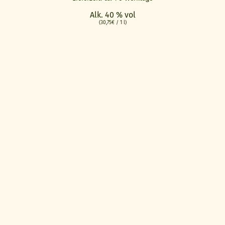
Alk. 40 % vol
(
30,75
€
/ 1 l)