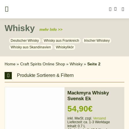
Zum
Inhalt
springen
Whisky
mehr Info >>
Deutscher Whisky
Whisky aus Frankreich
Irischer Whiskey
Whisky aus Skandinavien
Whiskylikör
Home
»
Craft Spirits Online Shop
»
Whisky
»
Seite 2
Produkte Sortieren & Filtern
Mackmyra Whisky
Svensk Ek
54,90
€
inkl. MwSt. zzgl.
Versand
Lieferzeit:
ca. 1-3 Werktage
Inhalt: 0.7 L