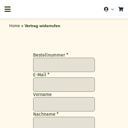
Zum
Inhalt
springen
Home
»
Vertrag widerrufen
erforderlich
Bestellnummer
*
erforderlich
E-Mail
*
Vorname
erforderlich
Nachname
*