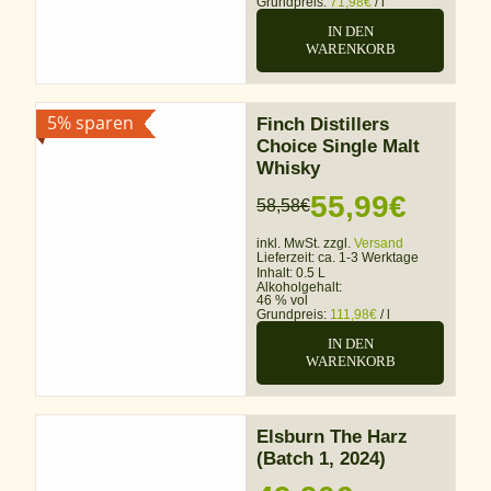
Grundpreis:
71,98
€
/
l
56,99€
IN DEN
WARENKORB
5% sparen
Finch Distillers
Choice Single Malt
Whisky
55,99
€
58,58
€
Ursprünglicher
Aktueller
inkl. MwSt. zzgl.
Versand
Preis
Preis
Lieferzeit:
ca. 1-3 Werktage
Inhalt: 0.5 L
war:
ist:
Alkoholgehalt:
46 % vol
Grundpreis:
111,98
€
/
l
58,58€
55,99€.
IN DEN
WARENKORB
Elsburn The Harz
(Batch 1, 2024)