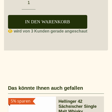
Henry
Organic
Whisky
Menge
IN DEN WARENKORB
wird von 3 Kunden gerade angeschaut
Das könnte Ihnen auch gefallen
5% sparen
Hellinger 42
Sächsischer Single
Malt Whisky