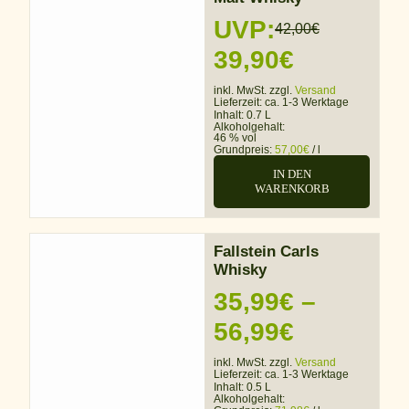
UVP:
42,00
€
Ursprünglicher
Aktueller
39,90
€
Preis
Preis
inkl. MwSt. zzgl.
Versand
Lieferzeit:
ca. 1-3 Werktage
war:
ist:
Inhalt: 0.7 L
Alkoholgehalt:
46 % vol
42,00€
39,90€.
Grundpreis:
57,00
€
/
l
IN DEN
WARENKORB
Fallstein Carls
Whisky
35,99
€
–
Preisspa
56,99
€
35,99€
inkl. MwSt. zzgl.
Versand
Lieferzeit:
ca. 1-3 Werktage
bis
Inhalt: 0.5 L
Alkoholgehalt: