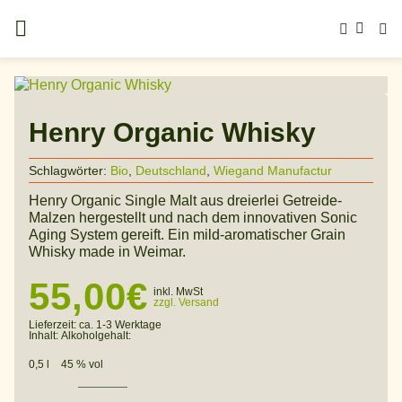
Zum
Inhalt
springen
Home
»
Craft Spirits Online Shop
»
Whisky
»
Deutscher
Whisky
»
Henry Organic Whisky
Henry Organic Whisky
Schlagwörter:
Bio
,
Deutschland
,
Wiegand Manufactur
Henry Organic Single Malt aus dreierlei Getreide-
Malzen hergestellt und nach dem innovativen Sonic
Aging System gereift. Ein mild-aromatischer Grain
Whisky made in Weimar.
55,00
€
inkl. MwSt
zzgl. Versand
Lieferzeit:
ca. 1-3 Werktage
Inhalt:
Alkoholgehalt:
0,5 l
45 % vol