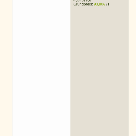
43,4 % vol
Grundpreis:
93,80
€
/
l