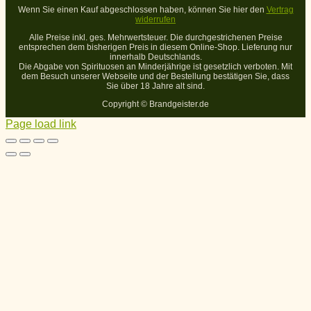
Wenn Sie einen Kauf abgeschlossen haben, können Sie hier den
Vertrag
widerrufen
Alle Preise inkl. ges. Mehrwertsteuer. Die durchgestrichenen Preise
entsprechen dem bisherigen Preis in diesem Online-Shop. Lieferung nur
innerhalb Deutschlands.
Die Abgabe von Spirituosen an Minderjährige ist gesetzlich verboten. Mit
dem Besuch unserer Webseite und der Bestellung bestätigen Sie, dass
Sie über 18 Jahre alt sind.
Copyright ©
Brandgeister.de
Page load link