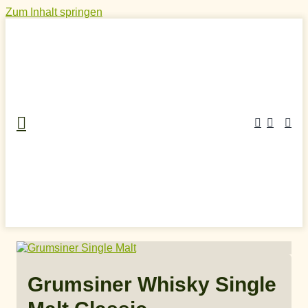
Zum Inhalt springen
Home
»
Craft Spirits Online Shop
»
Whisky
»
Deutscher
Whisky
»
Grumsiner Whisky Single Malt Classic
Grumsiner Whisky Single