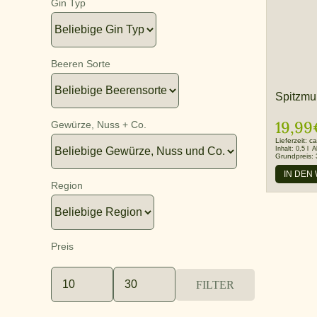
Gin Typ
Beeren Sorte
Spitzmu
19,99
Gewürze, Nuss + Co.
Lieferzeit:
ca
Inhalt:
0,5 l
A
Grundpreis:
IN DEN
Region
Preis
FILTER
Min.
Max.
Preis
Preis