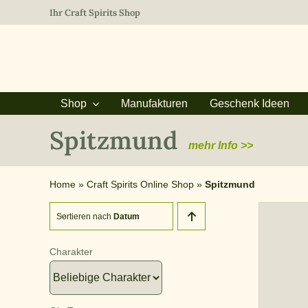
Zum
Ihr Craft Spirits Shop
Inhalt
springen
Shop
Manufakturen
Geschenk Ideen
Spitzmund
mehr Info >>
Home
»
Craft Spirits Online Shop
»
Spitzmund
Sortieren nach
Datum
Charakter