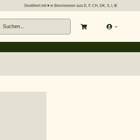
Destilliert mit
♥︎
in Brennereien aus D, F, CH, DK, S, I, IE
e