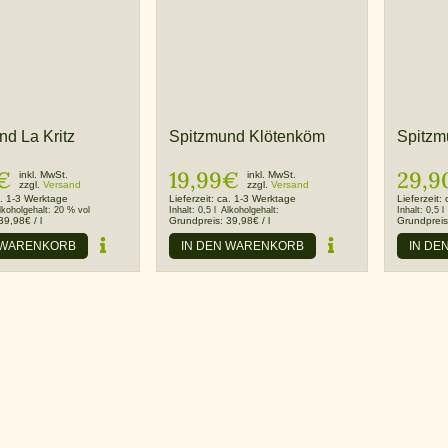
nd La Kritz
Spitzmund Klötenköm
Spitzm
€
19,99
€
29,9
inkl. MwSt.
inkl. MwSt.
zzgl.
Versand
zzgl.
Versand
. 1-3 Werktage
Lieferzeit:
ca. 1-3 Werktage
Lieferzeit:
lkoholgehalt:
20 % vol
Inhalt:
0,5 l
Alkoholgehalt:
Inhalt:
0,5 l
39,98
€
/
l
Grundpreis:
39,98
€
/
l
Grundprei
 WARENKORB
IN DEN WARENKORB
IN DE