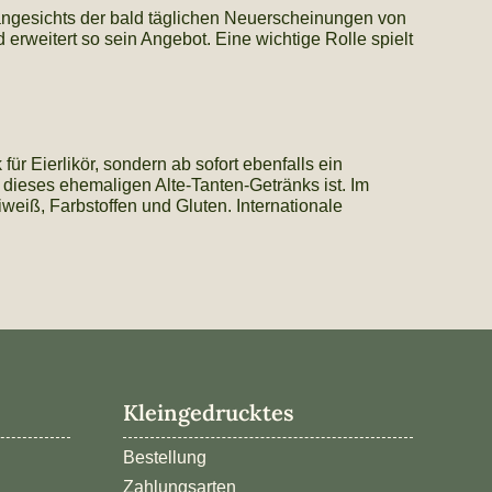
, angesichts der bald täglichen Neuerscheinungen von
 erweitert so sein Angebot. Eine wichtige Rolle spielt
ür Eierlikör, sondern ab sofort ebenfalls ein
ieses ehemaligen Alte-Tanten-Getränks ist. Im
weiß, Farbstoffen und Gluten. Internationale
Kundenbewertungen und Erfahrungen zu
Kleingedrucktes
brandgeister.de
Bestellung
%
100
SEHR GUT
Zahlungsarten
Empfehlungen auf