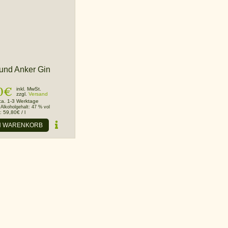
und Anker Gin
0
€
inkl. MwSt.
zzgl.
Versand
ca. 1-3 Werktage
Alkoholgehalt:
47 % vol
s:
59,80
€
/
l
N WARENKORB