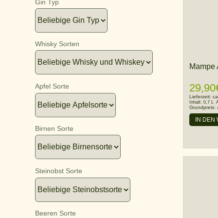
Gin Typ
Whisky Sorten
Mampe Ai
29,90
Apfel Sorte
Lieferzeit:
ca
Inhalt:
0,7 L
Grundpreis:
IN DEN
Birnen Sorte
Steinobst Sorte
Beeren Sorte