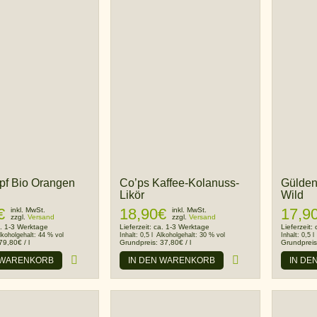
pf Bio Orangen
Co’ps Kaffee-Kolanuss-
Gülden
Likör
Wild
€
18,90
€
17,9
inkl. MwSt.
inkl. MwSt.
zzgl.
Versand
zzgl.
Versand
. 1-3 Werktage
Lieferzeit:
ca. 1-3 Werktage
Lieferzeit:
lkoholgehalt:
44 % vol
Inhalt:
0,5 l
Alkoholgehalt:
30 % vol
Inhalt:
0,5 l
79,80
€
/
l
Grundpreis:
37,80
€
/
l
Grundprei
 WARENKORB
IN DEN WARENKORB
IN DE