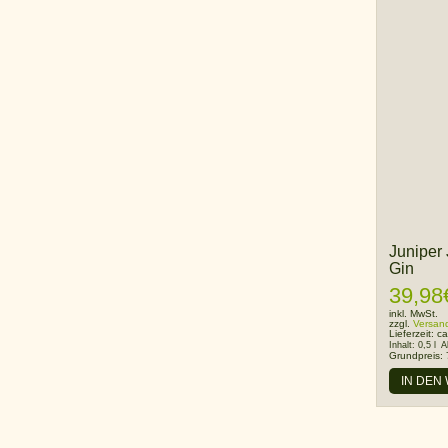
Juniper
Gin
39,98
inkl. MwSt.
zzgl.
Versan
Lieferzeit:
ca
Inhalt:
0,5 l
A
Grundpreis:
IN DEN