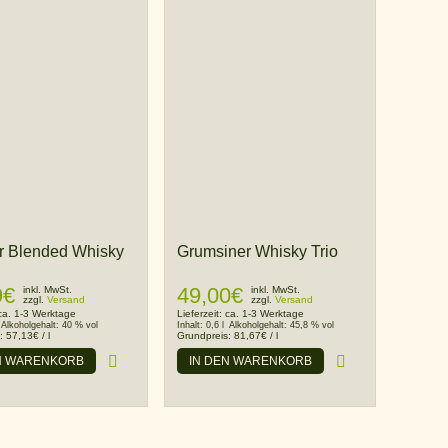
or Blended Whisky
Grumsiner Whisky Trio
9
€
49,00
€
inkl. MwSt.
inkl. MwSt.
zzgl.
Versand
zzgl.
Versand
ca. 1-3 Werktage
Lieferzeit:
ca. 1-3 Werktage
Alkoholgehalt:
40 % vol
Inhalt:
0,6 l
Alkoholgehalt:
45,8 % vol
s:
57,13
€
/
l
Grundpreis:
81,67
€
/
l
N WARENKORB
IN DEN WARENKORB