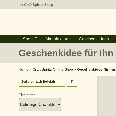
Zum
Ihr Craft Spirits Shop
Inhalt
springen
Shop
Manufakturen
Geschenk Ideen
Geschenkidee für Ihn
Home
»
Craft Spirits Online Shop
»
Geschenkidee für Ihn
Sortieren nach
Beliebtheit
Charakter