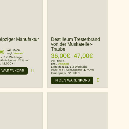
ipziger Manufaktur
Destilleum Tresterbrand
von der Muskateller-
Traube
0
€
inkl. MwSt.
zzgl.
Versand
36,00
€
47,00
€
Preisspanne:
–
ca. 1-3 Werktage
36,00€
Alkoholgehalt:
42 % vol
inkl. MwSt.
s:
42,00
€
/
l
zzgl.
Versand
bis
Lieferzeit:
ca. 1-3 Werktage
Inhalt:
0,5 l
Alkoholgehalt:
42 % vol
N WARENKORB
47,00€
Grundpreis:
72,00
€
/
l
IN DEN WARENKORB