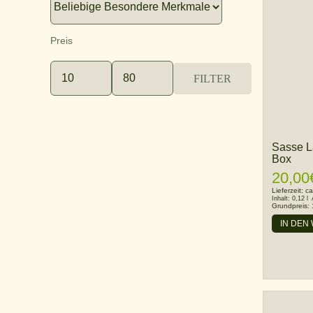
Preis
FILTER
Min.
Max.
Preis
Preis
Sasse L
Box
20,00
Lieferzeit:
ca
Inhalt:
0,12 l
Grundpreis:
IN DEN