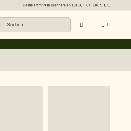
Destilliert mit
♥︎
in Brennereien aus D, F, CH, DK, S, I, IE
he
h: