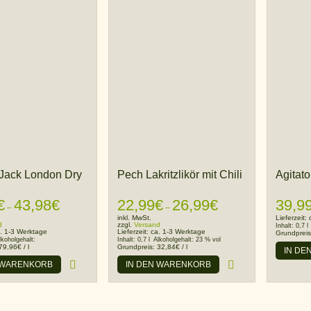
 Jack London Dry
Pech Lakritzlikör mit Chili
Agitat
€
43,98
€
Preisspanne:
22,99
€
26,99
€
Preisspanne:
39,9
–
–
39,98€
22,99€
inkl. MwSt.
Lieferzeit:
d
zzgl.
Versand
Inhalt:
0,7 l
bis
bis
. 1-3 Werktage
Lieferzeit:
ca. 1-3 Werktage
Grundprei
lkoholgehalt:
Inhalt:
0,7 l
Alkoholgehalt:
23 % vol
43,98€
26,99€
79,96
€
/
l
Grundpreis:
32,84
€
/
l
IN DE
 WARENKORB
IN DEN WARENKORB