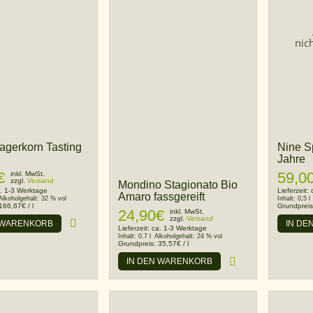
nic
agerkorn Tasting
Nine S
Jahre
€
59,0
inkl. MwSt.
zzgl.
Versand
Mondino Stagionato Bio
. 1-3 Werktage
Lieferzeit:
Amaro fassgereift
Alkoholgehalt:
32 % vol
Inhalt:
0,5 l
166,67
€
/
l
Grundprei
24,90
€
inkl. MwSt.
zzgl.
Versand
 WARENKORB
IN DE
Lieferzeit:
ca. 1-3 Werktage
Inhalt:
0,7 l
Alkoholgehalt:
24 % vol
Grundpreis:
35,57
€
/
l
IN DEN WARENKORB