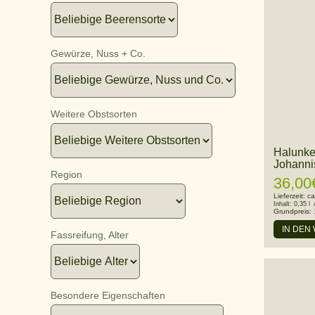
Gewürze, Nuss + Co.
Weitere Obstsorten
Halunke
Johanni
Region
36,00
Lieferzeit:
ca
Inhalt:
0,35 l
Grundpreis:
IN DEN
Fassreifung, Alter
Besondere Eigenschaften