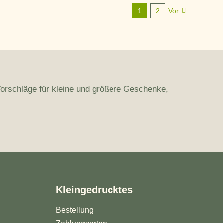
1
2
Vor
Vorschläge für kleine und größere Geschenke,
Kundenbewertungen und Erfahrungen zu
Kleingedrucktes
brandgeister.de
Bestellung
%
100
SEHR GUT