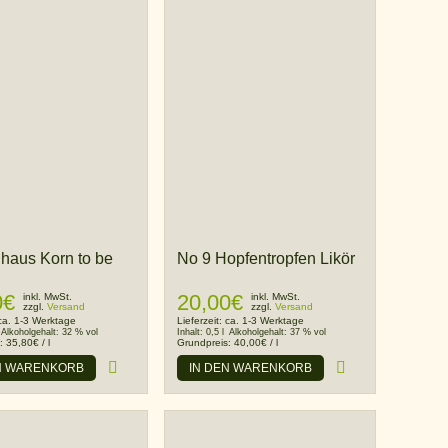
haus Korn to be
No 9 Hopfentropfen Likör
0
€
20,00
€
inkl. MwSt.
inkl. MwSt.
zzgl.
Versand
zzgl.
Versand
ca. 1-3 Werktage
Lieferzeit:
ca. 1-3 Werktage
Alkoholgehalt:
32 % vol
Inhalt:
0,5 l
Alkoholgehalt:
37 % vol
s:
35,80
€
/
l
Grundpreis:
40,00
€
/
l
N WARENKORB
IN DEN WARENKORB