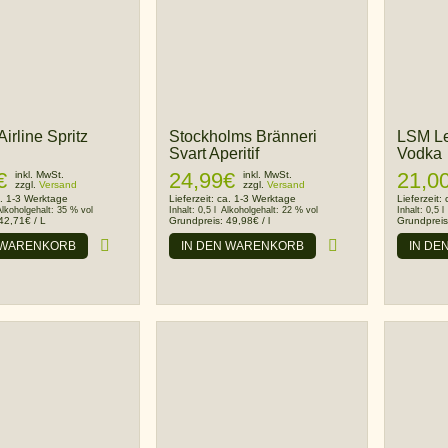
rline Spritz
Stockholms Bränneri
LSM Le
Svart Aperitif
Vodka
€
24,99
€
21,0
inkl. MwSt.
inkl. MwSt.
zzgl.
Versand
zzgl.
Versand
. 1-3 Werktage
Lieferzeit:
ca. 1-3 Werktage
Lieferzeit:
Alkoholgehalt:
35 % vol
Inhalt:
0,5 l
Alkoholgehalt:
22 % vol
Inhalt:
0,5 l
42,71
€
/
L
Grundpreis:
49,98
€
/
l
Grundprei
 WARENKORB
IN DEN WARENKORB
IN DE