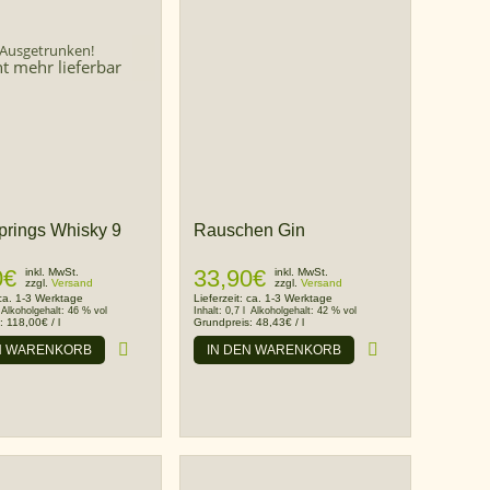
Ausgetrunken!
ht mehr lieferbar
prings Whisky 9
Rauschen Gin
0
€
33,90
€
inkl. MwSt.
inkl. MwSt.
zzgl.
Versand
zzgl.
Versand
ca. 1-3 Werktage
Lieferzeit:
ca. 1-3 Werktage
Alkoholgehalt:
46 % vol
Inhalt:
0,7 l
Alkoholgehalt:
42 % vol
s:
118,00
€
/
l
Grundpreis:
48,43
€
/
l
N WARENKORB
IN DEN WARENKORB