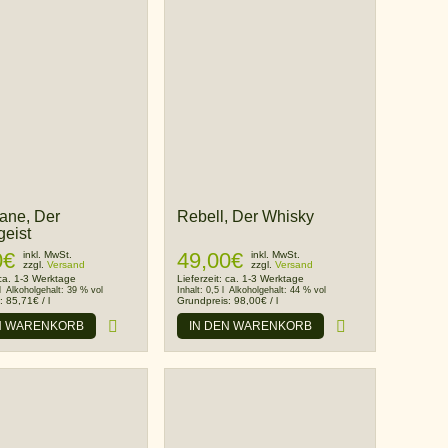
ane, Der
Rebell, Der Whisky
geist
0
€
49,00
€
inkl. MwSt.
inkl. MwSt.
zzgl.
Versand
zzgl.
Versand
ca. 1-3 Werktage
Lieferzeit:
ca. 1-3 Werktage
l
Alkoholgehalt:
39 % vol
Inhalt:
0,5 l
Alkoholgehalt:
44 % vol
s:
85,71
€
/
l
Grundpreis:
98,00
€
/
l
N WARENKORB
IN DEN WARENKORB