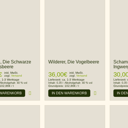
Wilderer, Die Vogelbeere
, Die Schwarze
Scham
sbeere
Ingwer
36,00
€
€
30,0
inkl. MwSt.
inkl. MwSt.
zzgl.
Versand
zzgl.
Versand
Lieferzeit:
ca. 1-3 Werktage
. 1-3 Werktage
Lieferzeit:
Inhalt:
0,35 l
Alkoholgehalt:
40 % vol
Alkoholgehalt:
40 % vol
Inhalt:
0,35 
Grundpreis:
102,86
€
/
l
102,86
€
/
l
Grundprei
IN DEN WARENKORB
 WARENKORB
IN DE