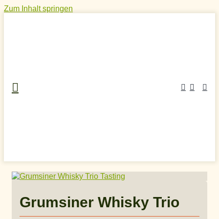
Zum Inhalt springen
Home
»
Craft Spirits Online Shop
»
Whisky
»
Deutscher
Whisky
»
Grumsiner Whisky Trio
Grumsiner Whisky Trio