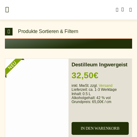
Zum
Inhalt
springen
Produkte Sortieren & Filtern
NEU
Destilleum Ingwergeist
32,50
€
inkl. MwSt. zzgl.
Versand
Lieferzeit:
ca. 1-3 Werktage
Inhalt: 0.5 L
Alkoholgehalt:
42 % vol
Grundpreis:
65,00
€
/
cm
IN DEN WARENKORB