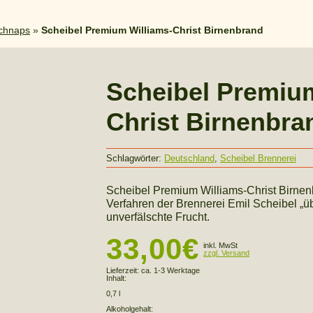
chnaps
»
Scheibel Premium Williams-Christ Birnenbrand
Scheibel Premium
Christ Birnenbra
Schlagwörter:
Deutschland
,
Scheibel Brennerei
Scheibel Premium Williams-Christ Birnenb
Verfahren der Brennerei Emil Scheibel „üb
unverfälschte Frucht.
33,00
€
inkl. MwSt
zzgl. Versand
Lieferzeit:
ca. 1-3 Werktage
Inhalt:
0,7 l
Alkoholgehalt: