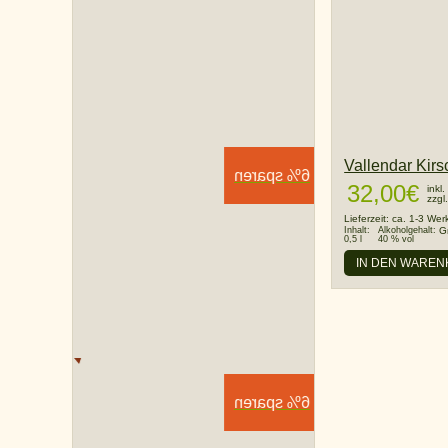
Vallendar Kir
6% sparen
32,00
€
inkl
zzgl
Lieferzeit:
ca. 1-3 Wer
Inhalt:
Alkoholgehalt:
G
0,5 l
40 % vol
IN DEN WARE
6% sparen