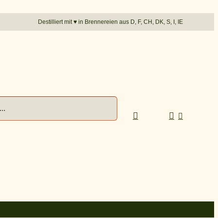
Destilliert mit
♥︎
in Brennereien aus D, F, CH, DK, S, I, IE