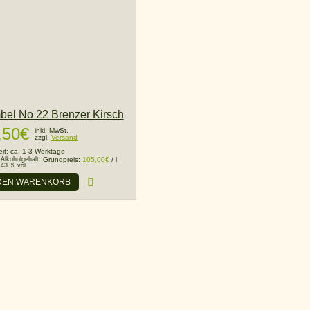
el No 22 Brenzer Kirsch
,50
€
inkl. MwSt.
zzgl.
Versand
eit:
ca. 1-3 Werktage
Alkoholgehalt:
Grundpreis:
105,00
€
/
l
43 % vol
 DEN WARENKORB