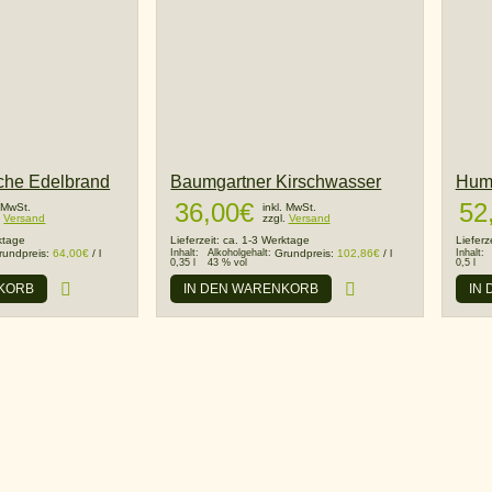
sche Edelbrand
Baumgartner Kirschwasser
Humb
36,00
€
52
. MwSt.
inkl. MwSt.
.
Versand
zzgl.
Versand
ktage
Lieferzeit:
ca. 1-3 Werktage
Lieferz
rundpreis:
64,00
€
/
l
Inhalt:
Alkoholgehalt:
Grundpreis:
102,86
€
/
l
Inhalt:
0,35 l
43 % vol
0,5 l
NKORB
IN DEN WARENKORB
IN