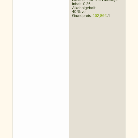
Inhalt: 0.35 L
Alkoholgehalt:
40 % vol
Grundpreis:
102,86
€
/
l