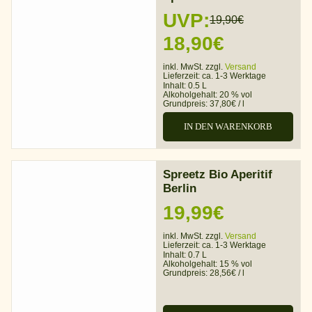
UVP:
19,90
€
Ursprünglicher
Aktueller
18,90
€
Preis
Preis
inkl. MwSt. zzgl.
Versand
Lieferzeit:
ca. 1-3 Werktage
war:
ist:
Inhalt: 0.5 L
Alkoholgehalt:
20 % vol
Grundpreis:
37,80
€
/
l
19,90€
18,90€.
IN DEN WARENKORB
Spreetz Bio Aperitif
Berlin
19,99
€
inkl. MwSt. zzgl.
Versand
Lieferzeit:
ca. 1-3 Werktage
Inhalt: 0.7 L
Alkoholgehalt:
15 % vol
Grundpreis:
28,56
€
/
l