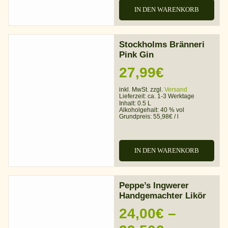
IN DEN WARENKORB
Stockholms Bränneri
Pink Gin
27,99
€
inkl. MwSt. zzgl.
Versand
Lieferzeit:
ca. 1-3 Werktage
Inhalt: 0.5 L
Alkoholgehalt:
40 % vol
Grundpreis:
55,98
€
/
l
IN DEN WARENKORB
Peppe’s Ingwerer
Handgemachter Likör
24,00
€
–