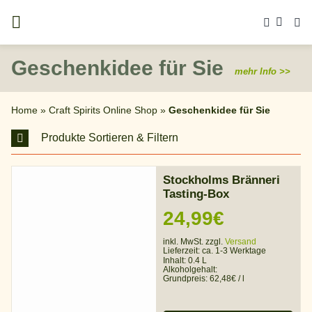
Zum
Inhalt
springen
Geschenkidee für Sie
mehr Info >>
Home
»
Craft Spirits Online Shop
»
Geschenkidee für Sie
Produkte Sortieren & Filtern
Stockholms Bränneri
Tasting-Box
24,99
€
inkl. MwSt. zzgl.
Versand
Lieferzeit:
ca. 1-3 Werktage
Inhalt: 0.4 L
Alkoholgehalt:
Grundpreis:
62,48
€
/
l