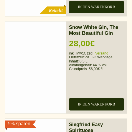
IN DEN WARENKORB
Beliebt
Snow White Gin, The
Most Beautiful Gin
28,00
€
inkl. MwSt. zzgl.
Versand
Lieferzeit:
ca. 1-3 Werktage
Inhalt: 0.5 L
Alkoholgehalt:
44 % vol
Grundpreis:
56,00
€
/
l
IN DEN WARENKORB
5% sparen
Siegfried Easy
Spirituose