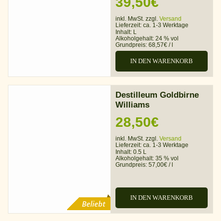
Preisspa
39,50
€
24,00€
inkl. MwSt. zzgl.
Versand
Lieferzeit:
ca. 1-3 Werktage
bis
Inhalt: L
Alkoholgehalt:
24 % vol
Grundpreis:
68,57
€
/
l
39,50€
IN DEN WARENKORB
Destilleum Goldbirne
Williams
28,50
€
inkl. MwSt. zzgl.
Versand
Lieferzeit:
ca. 1-3 Werktage
Inhalt: 0.5 L
Alkoholgehalt:
35 % vol
Grundpreis:
57,00
€
/
l
IN DEN WARENKORB
Beliebt