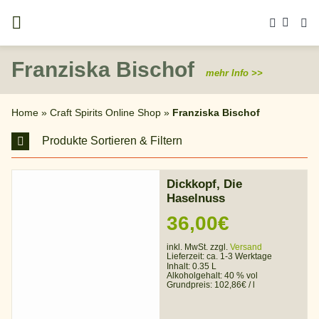
Zum
Inhalt
springen
Franziska Bischof
mehr Info >>
Home
»
Craft Spirits Online Shop
»
Franziska Bischof
Produkte Sortieren & Filtern
Dickkopf, Die
Haselnuss
36,00
€
inkl. MwSt. zzgl.
Versand
Lieferzeit:
ca. 1-3 Werktage
Inhalt: 0.35 L
Alkoholgehalt:
40 % vol
Grundpreis:
102,86
€
/
l