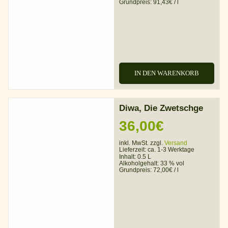
Grundpreis:
91,43
€
/
l
IN DEN WARENKORB
Diwa, Die Zwetschge
36,00
€
inkl. MwSt. zzgl.
Versand
Lieferzeit:
ca. 1-3 Werktage
Inhalt: 0.5 L
Alkoholgehalt:
33 % vol
Grundpreis:
72,00
€
/
l