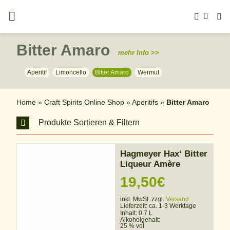
Zum
Inhalt
springen
Bitter Amaro
mehr Info >>
Aperitif
Limoncello
Bitter Amaro
Wermut
Home
»
Craft Spirits Online Shop
»
Aperitifs
»
Bitter Amaro
Produkte Sortieren & Filtern
Hagmeyer Hax‘ Bitter
Liqueur Amère
19,50
€
inkl. MwSt. zzgl.
Versand
Lieferzeit:
ca. 1-3 Werktage
Inhalt: 0.7 L
Alkoholgehalt:
25 % vol