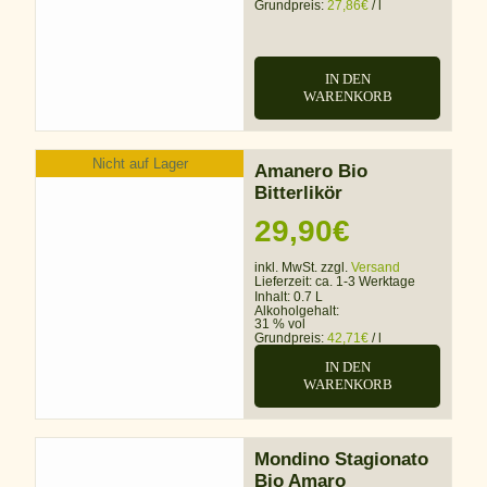
Grundpreis:
27,86
€
/
l
IN DEN
WARENKORB
Nicht auf Lager
Amanero Bio
Bitterlikör
29,90
€
inkl. MwSt. zzgl.
Versand
Lieferzeit:
ca. 1-3 Werktage
Inhalt: 0.7 L
Alkoholgehalt:
31 % vol
Grundpreis:
42,71
€
/
l
IN DEN
WARENKORB
Mondino Stagionato
Bio Amaro