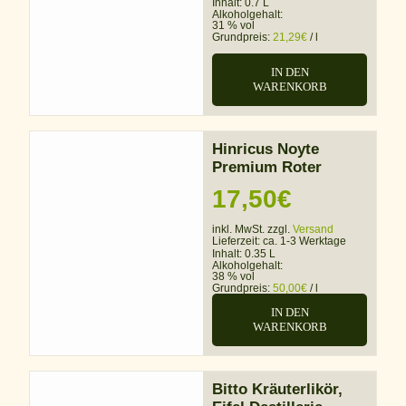
Inhalt: 0.7 L
Alkoholgehalt:
31 % vol
Grundpreis:
21,29
€
/
l
IN DEN
WARENKORB
Hinricus Noyte
Premium Roter
17,50
€
inkl. MwSt. zzgl.
Versand
Lieferzeit:
ca. 1-3 Werktage
Inhalt: 0.35 L
Alkoholgehalt:
38 % vol
Grundpreis:
50,00
€
/
l
IN DEN
WARENKORB
Bitto Kräuterlikör,