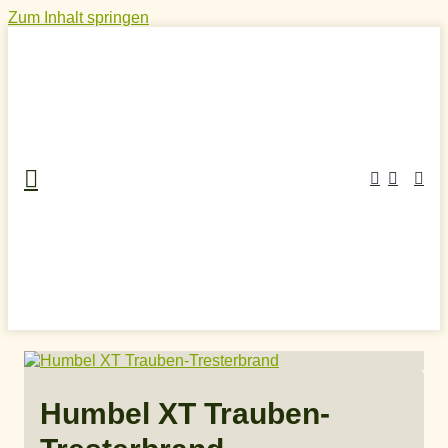
Zum Inhalt springen
Home
»
Craft Spirits Online Shop
»
Grappa
(Tresterbrand)
»
Humbel XT Trauben-Tresterbrand
Humbel XT Trauben-