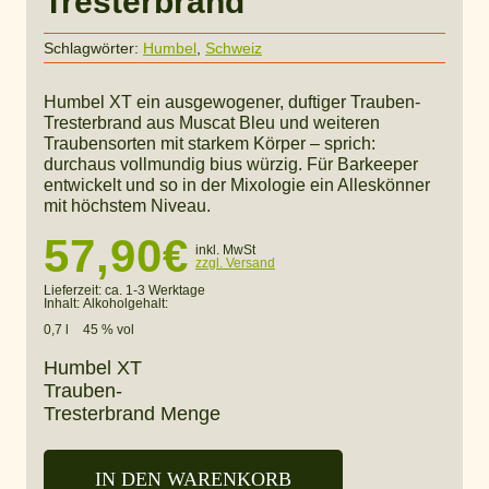
Tresterbrand
Schlagwörter:
Humbel
,
Schweiz
Humbel XT ein ausgewogener, duftiger Trauben-
Tresterbrand aus Muscat Bleu und weiteren
Traubensorten mit starkem Körper – sprich:
durchaus vollmundig bius würzig. Für Barkeeper
entwickelt und so in der Mixologie ein Alleskönner
mit höchstem Niveau.
57,90
€
inkl. MwSt
zzgl. Versand
Lieferzeit:
ca. 1-3 Werktage
Inhalt:
Alkoholgehalt:
0,7 l
45 % vol
Humbel XT
Trauben-
Tresterbrand Menge
IN DEN WARENKORB