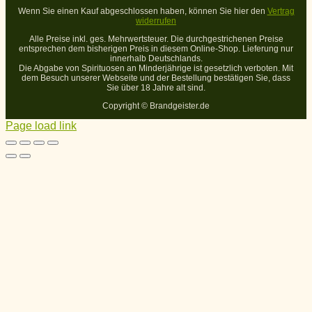
Wenn Sie einen Kauf abgeschlossen haben, können Sie hier den
Vertrag
widerrufen
Alle Preise inkl. ges. Mehrwertsteuer. Die durchgestrichenen Preise
entsprechen dem bisherigen Preis in diesem Online-Shop. Lieferung nur
innerhalb Deutschlands.
Die Abgabe von Spirituosen an Minderjährige ist gesetzlich verboten. Mit
dem Besuch unserer Webseite und der Bestellung bestätigen Sie, dass
Sie über 18 Jahre alt sind.
Copyright ©
Brandgeister.de
Page load link