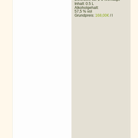
Inhalt: 0.5 L
Alkoholgehalt:
57,5 % vol
Grundpreis:
168,00
€
/
l