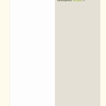
Grundpreis:
93,80
€
/
l