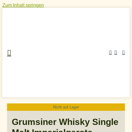
Zum Inhalt springen
Nicht auf Lager
Home
»
Craft Spirits Online Shop
»
Whisky
»
Deutscher
Whisky
»
Grumsiner Whisky Single Malt Imperialgerste
Grumsiner Whisky Single