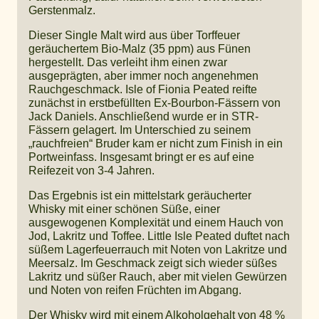
Gerstenmalz.
Dieser Single Malt wird aus über Torffeuer
geräuchertem Bio-Malz (35 ppm) aus Fünen
hergestellt. Das verleiht ihm einen zwar
ausgeprägten, aber immer noch angenehmen
Rauchgeschmack. Isle of Fionia Peated reifte
zunächst in erstbefüllten Ex-Bourbon-Fässern von
Jack Daniels. Anschließend wurde er in STR-
Fässern gelagert. Im Unterschied zu seinem
„rauchfreien“ Bruder kam er nicht zum Finish in ein
Portweinfass. Insgesamt bringt er es auf eine
Reifezeit von 3-4 Jahren.
Das Ergebnis ist ein mittelstark geräucherter
Whisky mit einer schönen Süße, einer
ausgewogenen Komplexität und einem Hauch von
Jod, Lakritz und Toffee. Little Isle Peated duftet nach
süßem Lagerfeuerrauch mit Noten von Lakritze und
Meersalz. Im Geschmack zeigt sich wieder süßes
Lakritz und süßer Rauch, aber mit vielen Gewürzen
und Noten von reifen Früchten im Abgang.
Der Whisky wird mit einem Alkoholgehalt von 48 %