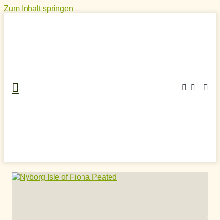
Zum Inhalt springen
Home
»
Craft Spirits Online Shop
»
Whisky
»
Whisky aus
Skandinavien
»
Nyborg Isle of Fiona Peated