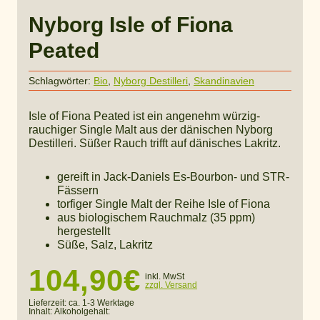
Nyborg Isle of Fiona
Peated
Schlagwörter:
Bio
,
Nyborg Destilleri
,
Skandinavien
Isle of Fiona Peated ist ein angenehm würzig-
rauchiger Single Malt aus der dänischen Nyborg
Destilleri. Süßer Rauch trifft auf dänisches Lakritz.
gereift in Jack-Daniels Es-Bourbon- und STR-
Fässern
torfiger Single Malt der Reihe Isle of Fiona
aus biologischem Rauchmalz (35 ppm)
hergestellt
Süße, Salz, Lakritz
104,90
€
inkl. MwSt
zzgl. Versand
Lieferzeit:
ca. 1-3 Werktage
Inhalt:
Alkoholgehalt: