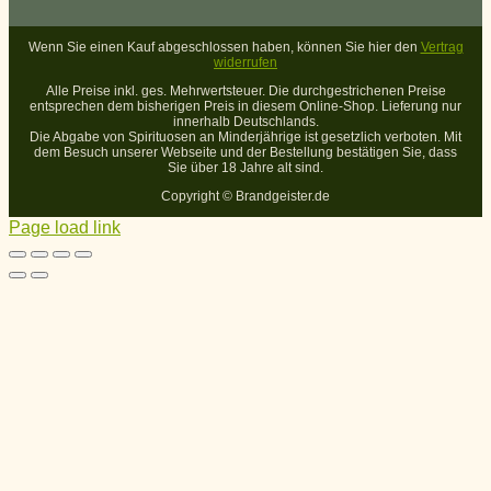
Wenn Sie einen Kauf abgeschlossen haben, können Sie hier den
Vertrag
widerrufen
Alle Preise inkl. ges. Mehrwertsteuer. Die durchgestrichenen Preise
entsprechen dem bisherigen Preis in diesem Online-Shop. Lieferung nur
innerhalb Deutschlands.
Die Abgabe von Spirituosen an Minderjährige ist gesetzlich verboten. Mit
dem Besuch unserer Webseite und der Bestellung bestätigen Sie, dass
Sie über 18 Jahre alt sind.
Copyright ©
Brandgeister.de
Page load link