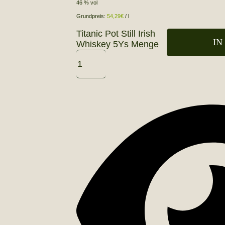
46 % vol
Grundpreis:
54,29
€
/
l
Titanic Pot Still Irish
IN
Whiskey 5Ys Menge