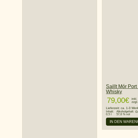
Saillt Mór Por
Whisky
79,00
€
inkl
zzgl
Lieferzeit:
ca. 1-3 Wer
Inhalt:
Alkoholgehalt:
G
0,5 l
57,6 % vol
IN DEN WARE