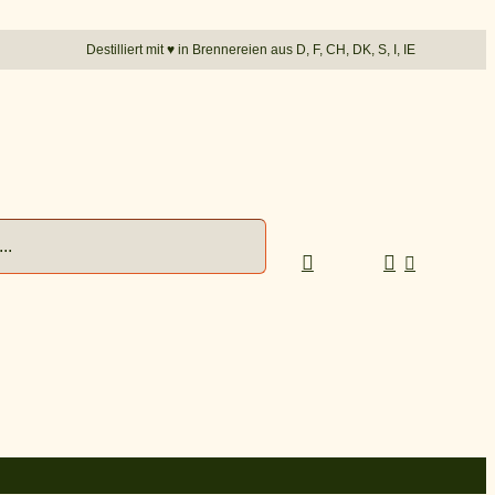
Destilliert mit
♥︎
in Brennereien aus D, F, CH, DK, S, I, IE