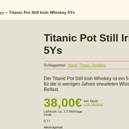
key
»
Titanic Pot Still Irish Whiskey 5Ys
Titanic Pot Still 
5Ys
Schlagwörter:
Irland
,
Titanic Distillers
Der Titanic Pot Still Irish Whiskey ist ein
für die in wenigen Jahren erwarteten Whisk
Belfast.
38,00
€
inkl. MwSt
zzgl. Versand
Lieferzeit:
ca. 1-3 Werktage
Inhalt:
0,7 l
Alkoholgehalt: