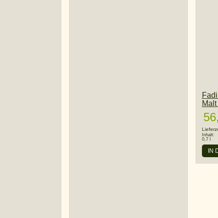
Fadi
Malt
56
Lieferz
Inhalt:
0,7 l
IN