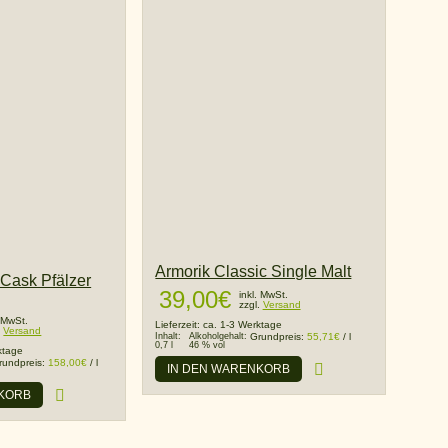
Armorik Classic Single Malt
t Cask Pfälzer
39,00
€
inkl. MwSt.
zzgl.
Versand
. MwSt.
Lieferzeit:
ca. 1-3 Werktage
.
Versand
Inhalt:
Alkoholgehalt:
Grundpreis:
55,71
€
/
l
0,7 l
46 % vol
ktage
rundpreis:
158,00
€
/
l
IN DEN WARENKORB
NKORB