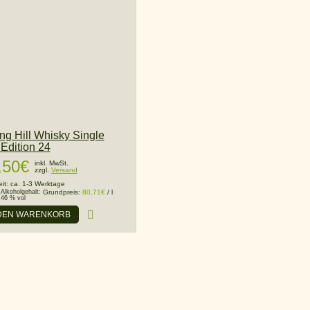
ng Hill Whisky Single
 Edition 24
,50
€
inkl. MwSt.
zzgl.
Versand
eit:
ca. 1-3 Werktage
Alkoholgehalt:
Grundpreis:
80,71
€
/
l
46 % vol
 DEN WARENKORB