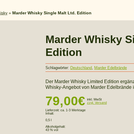
isky
»
Marder Whisky Single Malt Ltd. Edition
Marder Whisky Si
Edition
Schlagwörter:
Deutschland
,
Marder Edelbrände
Der Marder Whisky Limited Edition ergänz
Whisky-Angebot von Marder Edelbrände 
79,00
€
inkl. MwSt
zzgl. Versand
Lieferzeit:
ca. 1-3 Werktage
Inhalt:
0,5 l
Alkoholgehalt:
43 % vol