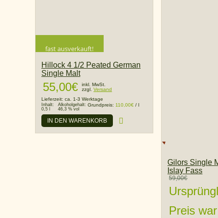
fast ausverkauft!
Hillock 4 1/2 Peated German
Single Malt
55,00
€
inkl. MwSt.
zzgl.
Versand
Lieferzeit:
ca. 1-3 Werktage
Inhalt:
Alkoholgehalt:
Grundpreis:
110,00
€
/
l
0,5 l
46,3 % vol
IN DEN WARENKORB
Gilors Single 
Islay Fass
59,00
€
Ursprüngl
Preis war