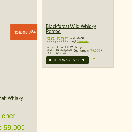
Blackforest Wild Whisky
Peated
4% sparen
39,50
€
inkl. MwSt.
zzgl.
Versand
Lieferzeit:
ca. 1-3 Werktage
Inhalt:
Alkoholgehalt:
Grundpreis:
79,00
€
/
l
0,5 l
42 % vol
IN DEN WARENKORB
Malt Whisky
icher
: 59,00€