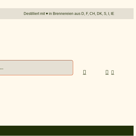
Destilliert mit
♥︎
in Brennereien aus D, F, CH, DK, S, I, IE