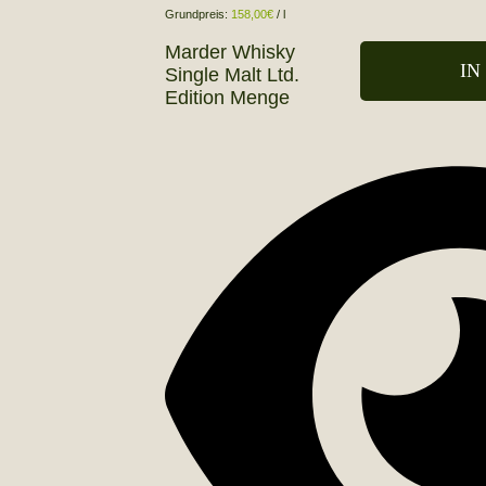
Grundpreis:
158,00
€
/
l
Marder Whisky
IN
Single Malt Ltd.
Edition Menge