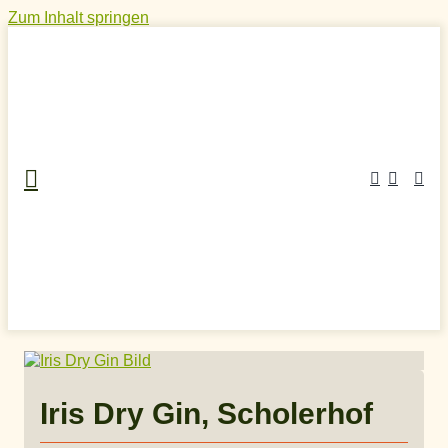
Zum Inhalt springen
Home
»
Craft Spirits Online Shop
»
Gin
»
Schwarzwald-
Gin
»
Iris Dry Gin, Scholerhof
Iris Dry Gin, Scholerhof