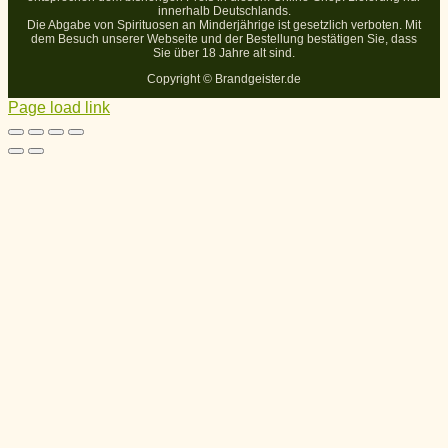
innerhalb Deutschlands.
Die Abgabe von Spirituosen an Minderjährige ist gesetzlich verboten. Mit
dem Besuch unserer Webseite und der Bestellung bestätigen Sie, dass
Sie über 18 Jahre alt sind.
Copyright ©
Brandgeister.de
Page load link