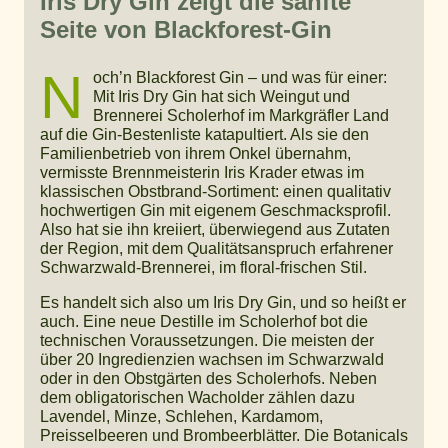
Iris Dry Gin zeigt die sanfte
Seite von Blackforest-Gin
N
och’n Blackforest Gin – und was für einer:
Mit Iris Dry Gin hat sich Weingut und
Brennerei Scholerhof im Markgräfler Land
auf die Gin-Bestenliste katapultiert. Als sie den
Familienbetrieb von ihrem Onkel übernahm,
vermisste Brennmeisterin Iris Krader etwas im
klassischen Obstbrand-Sortiment: einen qualitativ
hochwertigen Gin mit eigenem Geschmacksprofil.
Also hat sie ihn kreiiert, überwiegend aus Zutaten
der Region, mit dem Qualitätsanspruch erfahrener
Schwarzwald-Brennerei, im floral-frischen Stil.
Es handelt sich also um Iris Dry Gin, und so heißt er
auch. Eine neue Destille im Scholerhof bot die
technischen Voraussetzungen. Die meisten der
über 20 Ingredienzien wachsen im Schwarzwald
oder in den Obstgärten des Scholerhofs. Neben
dem obligatorischen Wacholder zählen dazu
Lavendel, Minze, Schlehen, Kardamom,
Preisselbeeren und Brombeerblätter. Die Botanicals