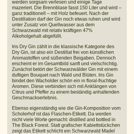
werden sorgsam verlesen und einige Tage
mazeriert. Die Brennblase fasst 150 Liter und wird –
ganz traditionell – mit Holz befeuert. Nach der
Destillation darf der Gin noch etwas ruhen und wird
unter Zusatz von Quellwasser aus dem
Schwarzwald mit relativ kräftigen 47%
Alkoholgehalt abgefüllt.
Iris Dry Gin zählt in die klassische Kategorie des
Dry Gin, ist also ein Destillat frei von künstlichen
Aromastoffen und süßenden Beigaben. Dennoch
erscheint er im Gesamtbild sanft und vielschichtig.
Zunächst betört der Schwarzwälder Gin mit einem
duftigen Bouquet nach Wald und Blüten. Iris Gin
bindet den Wacholder schön ein in floral-fruchtige
Aromen. Diese verbinden sich mit Anklängen von
Citrus und Pfeffer zu einem beständig anhaltenden
Geschmackserlebnis.
Ebenso eigenständig wie die Gin-Komposition vom
Scholerhof ist das Flaschen-Etikett. Da werden
nicht viele Worte gemacht: distilled and bottled in
The Black Forest. Statt grafischer Kabiettstückchen
zeigt das Etikett schlicht ein Schwarzwald Madel