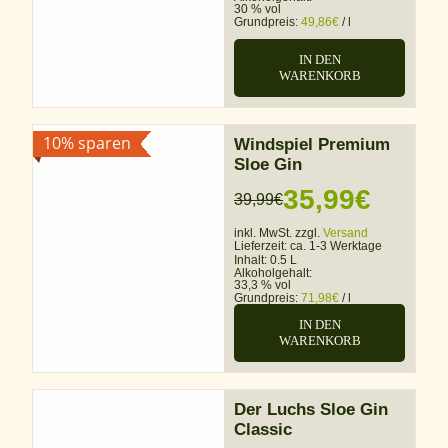
30 % vol
Grundpreis:
49,86
€
/
l
IN DEN
WARENKORB
10% sparen
Windspiel Premium
Sloe Gin
35,99
€
39,99
€
Ursprünglicher
Aktueller
inkl. MwSt. zzgl.
Versand
Preis
Preis
Lieferzeit:
ca. 1-3 Werktage
Inhalt: 0.5 L
war:
ist:
Alkoholgehalt:
33,3 % vol
Grundpreis:
71,98
€
/
l
39,99€
35,99€.
IN DEN
WARENKORB
Der Luchs Sloe Gin
Classic