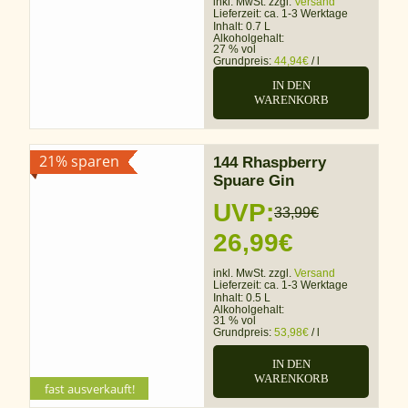
inkl. MwSt. zzgl.
Versand
Preis
Preis
Lieferzeit:
ca. 1-3 Werktage
Inhalt: 0.7 L
war:
ist:
Alkoholgehalt:
27 % vol
Grundpreis:
44,94
€
/
l
39,95€
31,46€.
IN DEN
WARENKORB
21% sparen
144 Rhaspberry
Spuare Gin
UVP:
33,99
€
Ursprünglicher
Aktueller
26,99
€
Preis
Preis
inkl. MwSt. zzgl.
Versand
Lieferzeit:
ca. 1-3 Werktage
war:
ist:
Inhalt: 0.5 L
Alkoholgehalt:
31 % vol
33,99€
26,99€.
Grundpreis:
53,98
€
/
l
IN DEN
WARENKORB
fast ausverkauft!