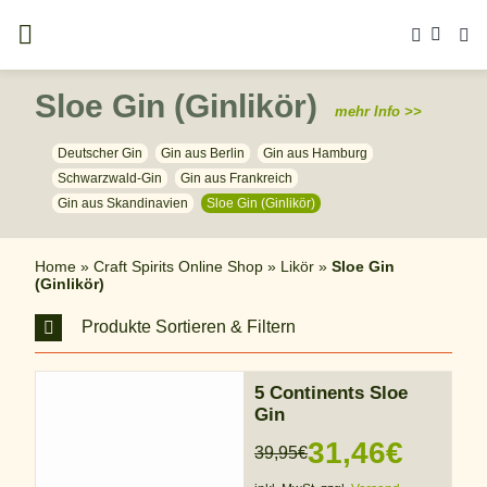
Zum
Inhalt
springen
Sloe Gin (Ginlikör)
mehr Info >>
Deutscher Gin
Gin aus Berlin
Gin aus Hamburg
Schwarzwald-Gin
Gin aus Frankreich
Gin aus Skandinavien
Sloe Gin (Ginlikör)
Home
»
Craft Spirits Online Shop
»
Likör
»
Sloe Gin
(Ginlikör)
Produkte Sortieren & Filtern
5 Continents Sloe
Gin
31,46
€
39,95
€
Ursprünglicher
Aktueller