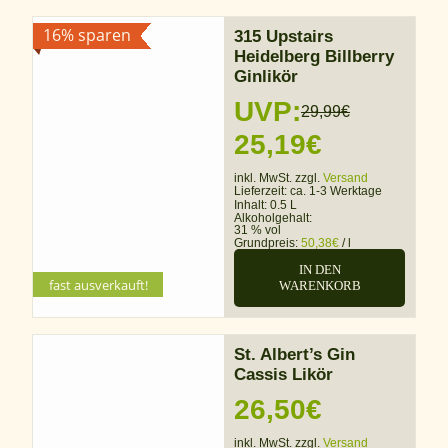
16% sparen
315 Upstairs
Heidelberg Billberry
Ginlikör
UVP:
29,99
€
Ursprünglicher
Aktueller
25,19
€
Preis
Preis
inkl. MwSt. zzgl.
Versand
Lieferzeit:
ca. 1-3 Werktage
war:
ist:
Inhalt: 0.5 L
Alkoholgehalt:
31 % vol
29,99€
25,19€.
Grundpreis:
50,38
€
/
l
IN DEN
fast ausverkauft!
WARENKORB
St. Albert’s Gin
Cassis Likör
26,50
€
inkl. MwSt. zzgl.
Versand