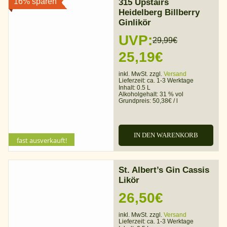
16% sparen
315 Upstairs
Heidelberg Billberry
Ginlikör
UVP:
29,99
€
Ursprünglicher
Aktueller
25,19
€
Preis
Preis
inkl. MwSt. zzgl.
Versand
Lieferzeit:
ca. 1-3 Werktage
war:
ist:
Inhalt: 0.5 L
Alkoholgehalt:
31 % vol
Grundpreis:
50,38
€
/
l
29,99€
25,19€.
IN DEN WARENKORB
fast ausverkauft!
St. Albert’s Gin Cassis
Likör
26,50
€
inkl. MwSt. zzgl.
Versand
Lieferzeit:
ca. 1-3 Werktage