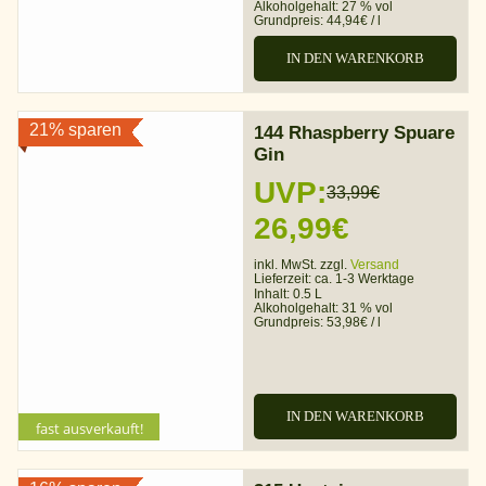
war:
ist:
Alkoholgehalt:
27 % vol
Grundpreis:
44,94
€
/
l
39,95€
31,46€.
IN DEN WARENKORB
21% sparen
144 Rhaspberry Spuare
Gin
UVP:
33,99
€
Ursprünglicher
Aktueller
26,99
€
Preis
Preis
inkl. MwSt. zzgl.
Versand
Lieferzeit:
ca. 1-3 Werktage
war:
ist:
Inhalt: 0.5 L
Alkoholgehalt:
31 % vol
Grundpreis:
53,98
€
/
l
33,99€
26,99€.
IN DEN WARENKORB
fast ausverkauft!