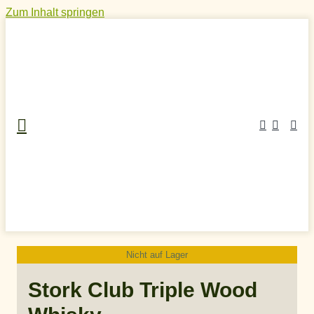
Zum Inhalt springen
Nicht auf Lager
Home
»
Craft Spirits Online Shop
»
Whisky
»
Deutscher
Whisky
»
Stork Club Triple Wood Whisky
Stork Club Triple Wood