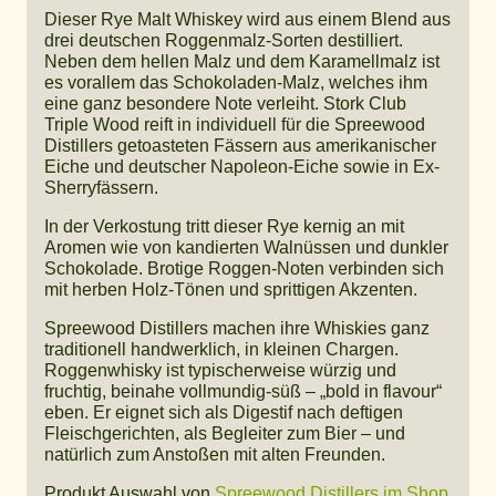
Dieser Rye Malt Whiskey wird aus einem Blend aus
drei deutschen Roggenmalz-Sorten destilliert.
Neben dem hellen Malz und dem Karamellmalz ist
es vorallem das Schokoladen-Malz, welches ihm
eine ganz besondere Note verleiht. Stork Club
Triple Wood reift in individuell für die Spreewood
Distillers getoasteten Fässern aus amerikanischer
Eiche und deutscher Napoleon-Eiche sowie in Ex-
Sherryfässern.
In der Verkostung tritt dieser Rye kernig an mit
Aromen wie von kandierten Walnüssen und dunkler
Schokolade. Brotige Roggen-Noten verbinden sich
mit herben Holz-Tönen und sprittigen Akzenten.
Spreewood Distillers machen ihre Whiskies ganz
traditionell handwerklich, in kleinen Chargen.
Roggenwhisky ist typischerweise würzig und
fruchtig, beinahe vollmundig-süß – „bold in flavour“
eben. Er eignet sich als Digestif nach deftigen
Fleischgerichten, als Begleiter zum Bier – und
natürlich zum Anstoßen mit alten Freunden.
Produkt Auswahl von
Spreewood Distillers im Shop