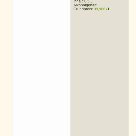
Inhalt: 0.5 L
Alkoholgehalt:
Grundpreis:
99,90
€
/
l