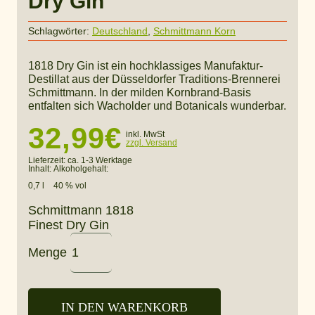
Dry Gin
Schlagwörter:
Deutschland
,
Schmittmann Korn
1818 Dry Gin ist ein hochklassiges Manufaktur-
Destillat aus der Düsseldorfer Traditions-Brennerei
Schmittmann. In der milden Kornbrand-Basis
entfalten sich Wacholder und Botanicals wunderbar.
32,99
€
inkl. MwSt
zzgl. Versand
Lieferzeit:
ca. 1-3 Werktage
Inhalt:
Alkoholgehalt:
0,7 l
40 % vol
Schmittmann 1818
Finest Dry Gin
Menge
IN DEN WARENKORB