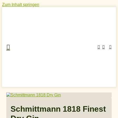
Zum Inhalt springen
Home
»
Craft Spirits Online Shop
»
Gin
»
Deutscher Gin
»
Schmittmann 1818 Finest Dry Gin
Schmittmann 1818 Finest