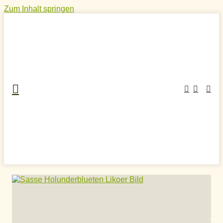
Zum Inhalt springen
Home
»
Craft Spirits Online Shop
»
Likör
»
Fruchtlikör
»
Sasse Holunderblüte Naturlikör Bio