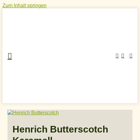
Zum Inhalt springen
Home
»
Craft Spirits Online Shop
»
Likör
»
Whiskylikör
»
Henrich Butterscotch Karamell
Henrich Butterscotch