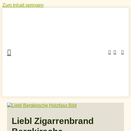
Zum Inhalt springen
Home
»
Craft Spirits Online Shop
»
Obstschnaps
»
Kirschwasser
»
Liebl Zigarrenbrand Bergkirsche
Liebl Zigarrenbrand