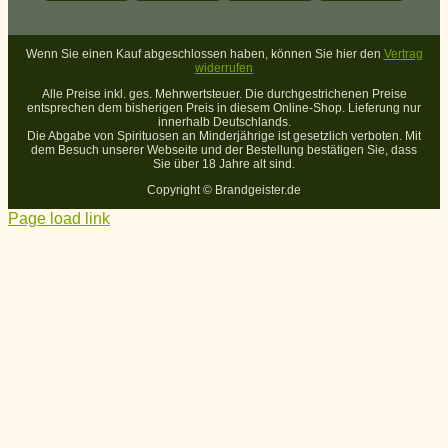
Wenn Sie einen Kauf abgeschlossen haben, können Sie hier den
Vertrag
widerrufen
Alle Preise inkl. ges. Mehrwertsteuer. Die durchgestrichenen Preise
entsprechen dem bisherigen Preis in diesem Online-Shop. Lieferung nur
innerhalb Deutschlands.
Die Abgabe von Spirituosen an Minderjährige ist gesetzlich verboten. Mit
dem Besuch unserer Webseite und der Bestellung bestätigen Sie, dass
Sie über 18 Jahre alt sind.
Copyright ©
Brandgeister.de
Page load link