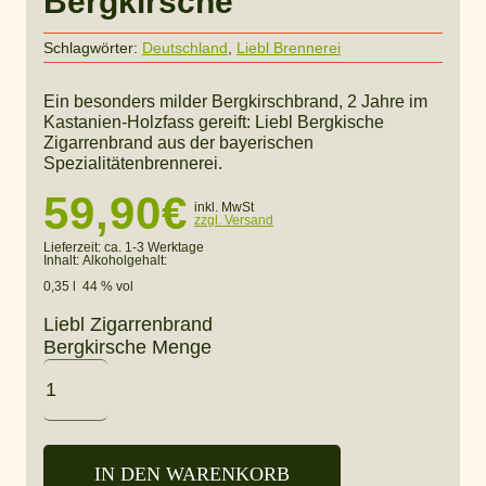
Bergkirsche
Schlagwörter:
Deutschland
,
Liebl Brennerei
Ein besonders milder Bergkirschbrand, 2 Jahre im
Kastanien-Holzfass gereift: Liebl Bergkische
Zigarrenbrand aus der bayerischen
Spezialitätenbrennerei.
59,90
€
inkl. MwSt
zzgl. Versand
Lieferzeit:
ca. 1-3 Werktage
Inhalt:
Alkoholgehalt:
0,35 l
44 % vol
Liebl Zigarrenbrand
Bergkirsche Menge
IN DEN WARENKORB