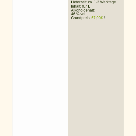
Lieferzeit:
ca. 1-3 Werktage
Inhalt: 0.7 L
Alkoholgehalt:
46 % vol
Grundpreis:
57,00
€
/
l