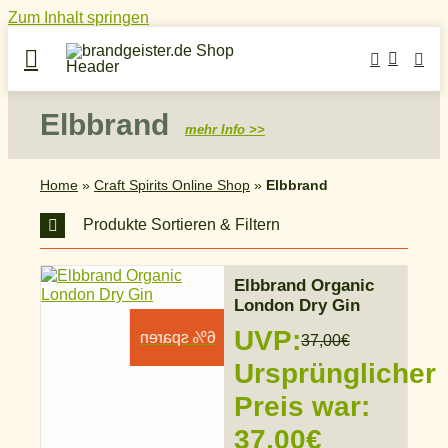
Zum Inhalt springen
Elbbrand
mehr Info >>
Home
»
Craft Spirits Online Shop
»
Elbbrand
Produkte Sortieren & Filtern
Elbbrand Organic
London Dry Gin
UVP:
6% sparen
37,00
€
Ursprünglicher
Preis war:
37,00€