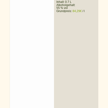
Inhalt: 0.7 L
Alkoholgehalt:
55 % vol
Grundpreis:
84,29
€
/
l