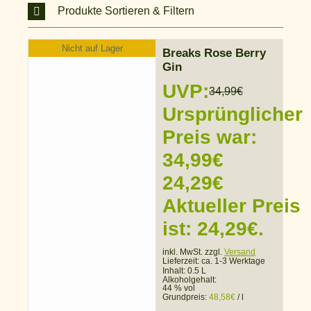
Produkte Sortieren & Filtern
Nicht auf Lager
Breaks Rose Berry
Gin
UVP:
34,99
€
Ursprünglicher
Preis war:
34,99€
24,29
€
Aktueller Preis
ist: 24,29€.
inkl. MwSt. zzgl.
Versand
Lieferzeit:
ca. 1-3 Werktage
Inhalt: 0.5 L
Alkoholgehalt:
44 % vol
Grundpreis:
48,58
€
/
l