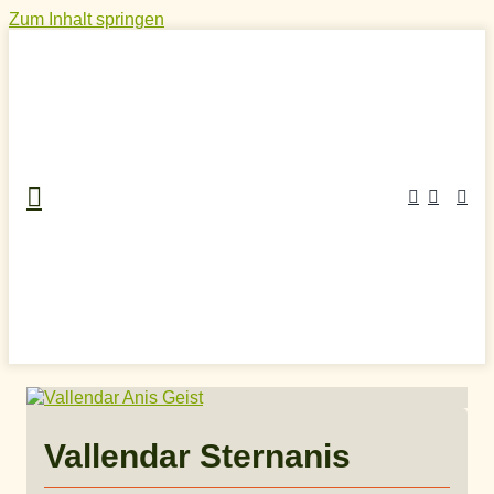
Zum Inhalt springen
Home
»
Craft Spirits Online Shop
»
Anisschnaps
»
Vallendar Sternanis
Vallendar Sternanis