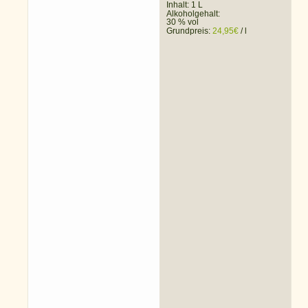
Inhalt: 1 L
Alkoholgehalt:
30 % vol
Grundpreis:
24,95
€
/
l