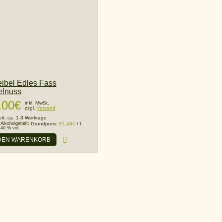
ibel Edles Fass
elnuss
,00
€
inkl. MwSt.
zzgl.
Versand
eit:
ca. 1-3 Werktage
Alkoholgehalt:
Grundpreis:
81,43
€
/
l
40 % vol
 DEN WARENKORB