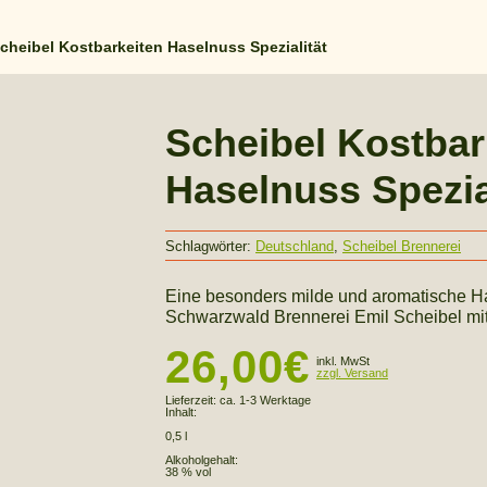
cheibel Kostbarkeiten Haselnuss Spezialität
Scheibel Kostbar
Haselnuss Spezia
Schlagwörter:
Deutschland
,
Scheibel Brennerei
Eine besonders milde und aromatische Ha
Schwarzwald Brennerei Emil Scheibel mit
26,00
€
inkl. MwSt
zzgl. Versand
Lieferzeit:
ca. 1-3 Werktage
Inhalt:
0,5 l
Alkoholgehalt:
38 % vol