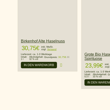
Birkenhof Alte Haselnuss
30,75
€
inkl. MwSt.
zzgl.
Versand
Grote Bio Has
Lieferzeit:
ca. 1-3 Werktage
Inhalt:
Alkoholgehalt:
Grundpreis:
30,75
€
/
l
Spirituose
1 l
32 % vol
23,99
€
inkl
IN DEN WARENKORB
zzgl
Lieferzeit:
ca. 1-3 Wer
Inhalt:
Alkoholgehalt:
G
0,5 l
33 % vol
IN DEN WARE