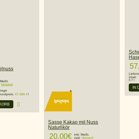
Sche
Has
57
elnuss
Lieferz
Inhalt:
0,7 l
. MwSt.
.
Versand
IN
ktage
rundpreis:
47,98
€
/
l
Beliebt
NKORB
Sasse Kakao mit Nuss
Naturlikör
20,00
€
inkl. MwSt.
zzgl.
Versand