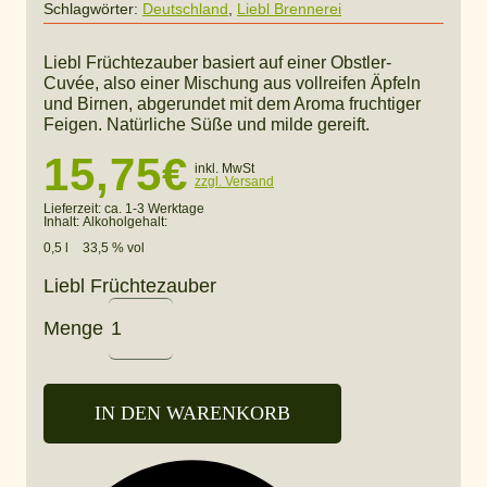
Schlagwörter:
Deutschland
,
Liebl Brennerei
Liebl Früchtezauber basiert auf einer Obstler-
Cuvée, also einer Mischung aus vollreifen Äpfeln
und Birnen, abgerundet mit dem Aroma fruchtiger
Feigen. Natürliche Süße und milde gereift.
15,75
€
inkl. MwSt
zzgl. Versand
Lieferzeit:
ca. 1-3 Werktage
Inhalt:
Alkoholgehalt:
0,5 l
33,5 % vol
Liebl Früchtezauber
Menge
IN DEN WARENKORB