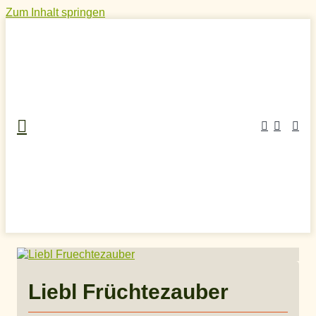
Zum Inhalt springen
Home
»
Craft Spirits Online Shop
»
Obstschnaps
»
Obstler
»
Liebl Früchtezauber
Liebl Früchtezauber