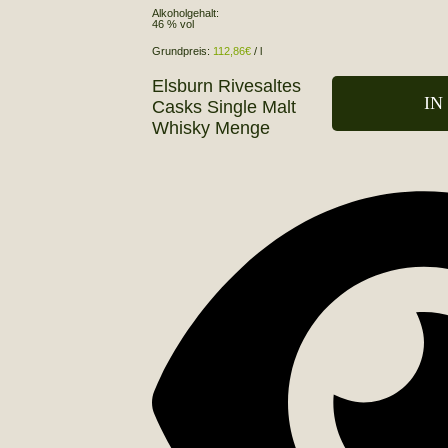
Alkoholgehalt:
46 % vol
Grundpreis:
112,86
€
/
l
Elsburn Rivesaltes
IN
Casks Single Malt
Whisky Menge