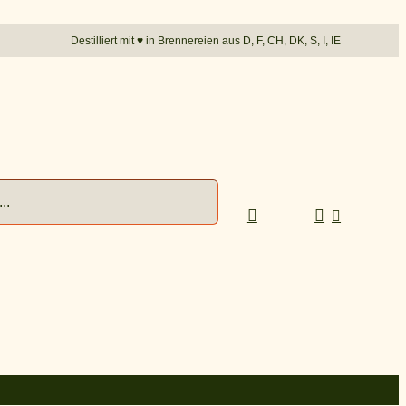
Destilliert mit
♥︎
in Brennereien aus D, F, CH, DK, S, I, IE