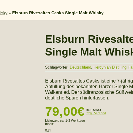
isky
»
Elsburn Rivesaltes Casks Single Malt Whisky
Elsburn Rivesalt
Single Malt Whis
Schlagwörter:
Deutschland
,
Hercynian Distilling 
Elsburn Rivesaltes Casks ist eine 7-jährig
Abfüllung des bekannten Harzer Single Mal
Walkenried. Der südfranzösische Süßwei
deutliche Spuren hinterlassen.
79,00
€
inkl. MwSt
zzgl. Versand
Lieferzeit:
ca. 1-3 Werktage
Inhalt:
0,7 l