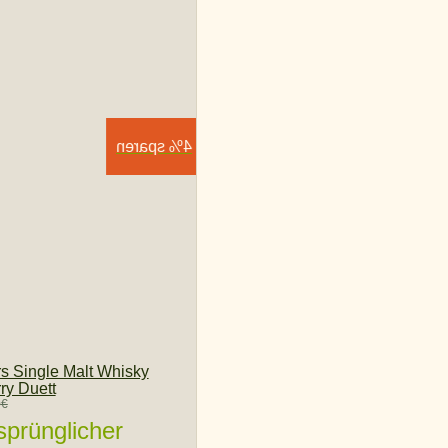
4% sparen
rs Single Malt Whisky
ry Duett
0
€
sprünglicher