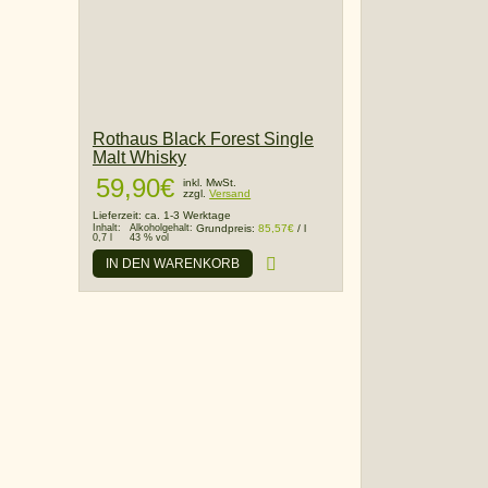
Rothaus Black Forest Single
Malt Whisky
59,90
€
inkl. MwSt.
zzgl.
Versand
Lieferzeit:
ca. 1-3 Werktage
Inhalt:
Alkoholgehalt:
Grundpreis:
85,57
€
/
l
0,7 l
43 % vol
IN DEN WARENKORB