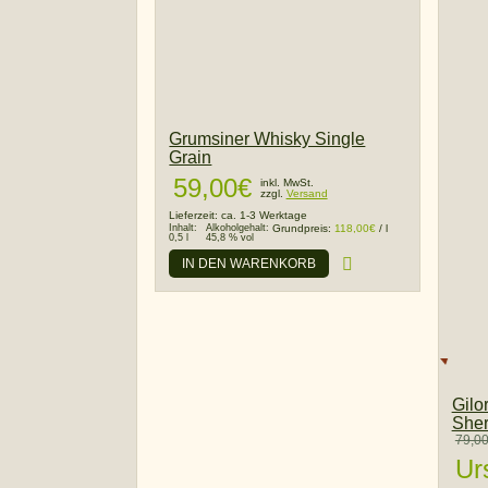
Grumsiner Whisky Single
Grain
59,00
€
inkl. MwSt.
zzgl.
Versand
Lieferzeit:
ca. 1-3 Werktage
Inhalt:
Alkoholgehalt:
Grundpreis:
118,00
€
/
l
0,5 l
45,8 % vol
IN DEN WARENKORB
Gilo
Sher
79,0
Ur