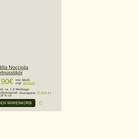
tilla Nocciola
lnusslikör
,90
€
inkl. MwSt.
zzgl.
Versand
eit:
ca. 1-3 Werktage
Alkoholgehalt:
Grundpreis:
45,80
€
/
l
28 % vol
 DEN WARENKORB