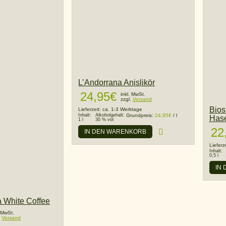
L’Andorrana Anislikör
24,95
€
inkl. MwSt.
zzgl.
Versand
Bios
Lieferzeit:
ca. 1-3 Werktage
Inhalt:
Alkoholgehalt:
Grundpreis:
24,95
€
/
l
Hase
1 l
30 % vol
22
IN DEN WARENKORB
Lieferz
Inhalt:
0,5 l
IN
 White Coffee
. MwSt.
.
Versand