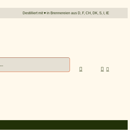
Destilliert mit
♥︎
in Brennereien aus D, F, CH, DK, S, I, IE