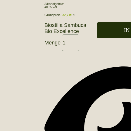
Alkoholgehalt:
40 % vol
Grundpreis:
32,71
€
/
l
Biostilla Sambuca
IN
Bio Excellence
Menge