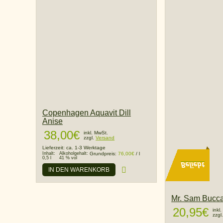
Copenhagen Aquavit Dill
Anise
38,00
€
inkl. MwSt.
zzgl.
Versand
Lieferzeit:
ca. 1-3 Werktage
Inhalt:
Alkoholgehalt:
Grundpreis:
76,00
€
/
l
0,5 l
41 % vol
Beliebt
IN DEN WARENKORB
Mr. Sam Bucca
20,95
€
inkl
zzgl