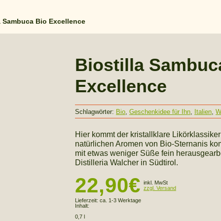
la Sambuca Bio Excellence
Biostilla Sambuc
Excellence
Schlagwörter:
Bio
,
Geschenkidee für Ihn
,
Italien
,
W
Hier kommt der kristallklare Likörklassiker 
natürlichen Aromen von Bio-Sternanis ko
mit etwas weniger Süße fein herausgearb
Distilleria Walcher in Südtirol.
22,90
€
inkl. MwSt
zzgl. Versand
Lieferzeit:
ca. 1-3 Werktage
Inhalt:
0,7 l