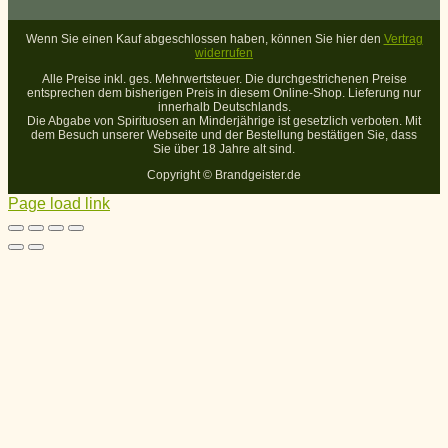
Wenn Sie einen Kauf abgeschlossen haben, können Sie hier den
Vertrag
widerrufen
Alle Preise inkl. ges. Mehrwertsteuer. Die durchgestrichenen Preise
entsprechen dem bisherigen Preis in diesem Online-Shop. Lieferung nur
innerhalb Deutschlands.
Die Abgabe von Spirituosen an Minderjährige ist gesetzlich verboten. Mit
dem Besuch unserer Webseite und der Bestellung bestätigen Sie, dass
Sie über 18 Jahre alt sind.
Copyright ©
Brandgeister.de
Page load link