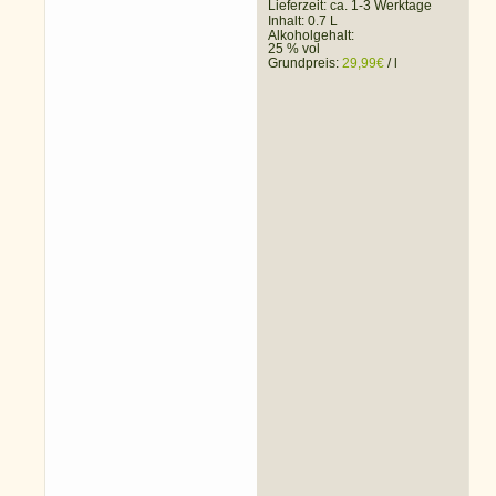
Lieferzeit:
ca. 1-3 Werktage
Inhalt: 0.7 L
Alkoholgehalt:
25 % vol
Grundpreis:
29,99
€
/
l