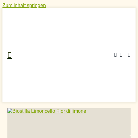
Zum Inhalt springen
Home
»
Craft Spirits Online Shop
»
Aperitifs
»
Limoncello
»
Biostilla Limoncello Fior di Limone